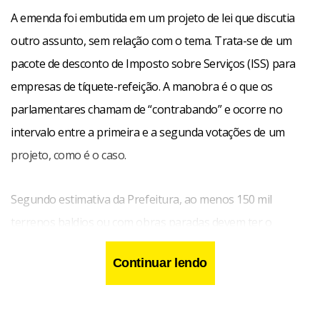
A emenda foi embutida em um projeto de lei que discutia
outro assunto, sem relação com o tema. Trata-se de um
pacote de desconto de Imposto sobre Serviços (ISS) para
empresas de tíquete-refeição. A manobra é o que os
parlamentares chamam de “contrabando” e ocorre no
intervalo entre a primeira e a segunda votações de um
projeto, como é o caso.
Segundo estimativa da Prefeitura, ao menos 150 mil
terrenos baldios ou com obras paradas devem ter o
imposto aumentado. A estimativa é de que a medida
Continuar lendo
represente uma receita extra de até R$ 200 milhões para o
ano que vem. O texto prevê a retirada da chamada “trava”
de aumento do IPTU. Esse dispositivo impedia, até este