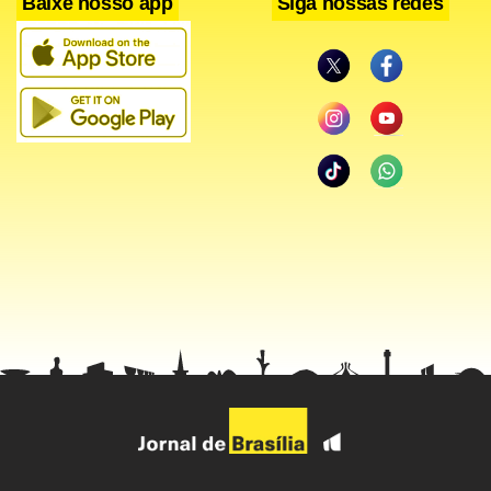
Baixe nosso app
Siga nossas redes
Até ontem, a Prefeitura havia arrecadado R$ 31,3 bilhões
em impostos e repasses federativos para o Exercício 2015.
Ao longo do ano passado, a arrecadação total foi de R$
38,4 bilhões. Assim, na média mensal, a administração
enfrenta uma queda de 2% na arrecadação – o que
representa R$ 66 milhões por mês a menos do que foi
arrecadado no ano passado.
“Há um artigo no Regimento Interno que proíbe a inclusão
de um tema que não tem a ver com o projeto”, afirma o