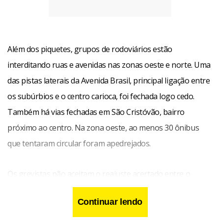
Além dos piquetes, grupos de rodoviários estão
interditando ruas e avenidas nas zonas oeste e norte. Uma
das pistas laterais da Avenida Brasil, principal ligação entre
os subúrbios e o centro carioca, foi fechada logo cedo.
Também há vias fechadas em São Cristóvão, bairro
próximo ao centro. Na zona oeste, ao menos 30 ônibus
que tentaram circular foram apedrejados.
Os grevistas não aceitam o reajuste acertado entre o
Sindicato de Motoristas e Cobradores do Município do Rio
Continuar lendo
(Sintraturb Rio)e as empresas, de 10% no salário e 40% na