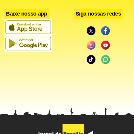
Facebook
WhatsApp
LinkedIn
Twitter
X
Telegram
Share
Baixe nosso app
Siga nossas redes