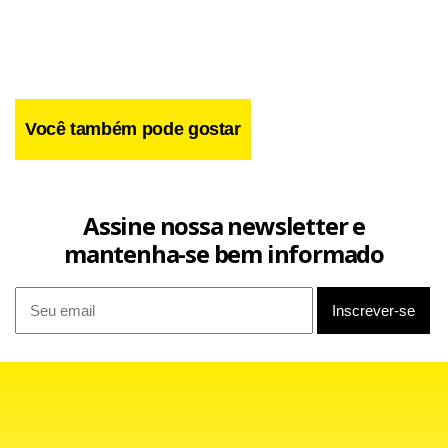
Você também pode gostar
Assine nossa newsletter e
mantenha-se bem informado
A polícia solicitou imagens das câmeras de segurança do
entorno.
Facebook
WhatsApp
LinkedIn
Twitter
X
Telegram
Share