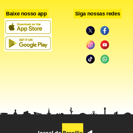
Baixe nosso app
Siga nossas redes
Um acidente entre um ônibus da empresa Rápido Brasília e
um Kadett causou um grande engarrafamento na QNN 21,
da Ceilândia,
próximo ao Centro
visit web
adiposity
Educacional nº 7.