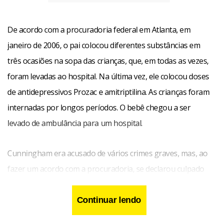
De acordo com a procuradoria federal em Atlanta, em
janeiro de 2006, o pai colocou diferentes substâncias em
três ocasiões na sopa das crianças, que, em todas as vezes,
foram levadas ao hospital. Na última vez, ele colocou doses
de antidepressivos Prozac e amitriptilina. As crianças foram
internadas por longos períodos. O bebê chegou a ser
levado de ambulância para um hospital.
Cunningham era acusado de vários crimes graves, mas, ao
fazer um acordo com a procuradoria, se declarou culpado
apelas de ter apresentado queixas falsas. Ele pode ser
condenado a cinco anos de prisão, quando for sentenciado
Continuar lendo
em abril.