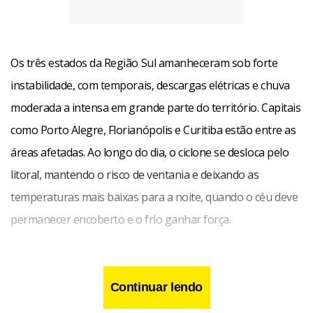
Os três estados da Região Sul amanheceram sob forte
instabilidade, com temporais, descargas elétricas e chuva
moderada a intensa em grande parte do território. Capitais
como Porto Alegre, Florianópolis e Curitiba estão entre as
áreas afetadas. Ao longo do dia, o ciclone se desloca pelo
litoral, mantendo o risco de ventania e deixando as
temperaturas mais baixas para a noite, quando o céu deve
permanecer encoberto e o frio ganhar força.
No Sudeste, a frente fria avança sobre São Paulo, Rio de
Janeiro e Minas Gerais, alterando o cenário meteorológico
Continuar lendo
ao longo do dia. A capital paulista deve registrar uma noite