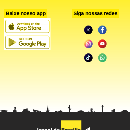
Baixe nosso app
Siga nossas redes
Já no Nordeste, o contraste climático segue predominando
entre o interior e o litoral. Enquanto o sertão mantém
tempo seco, calor e baixa umidade do ar, áreas costeiras
entre Rio Grande do Norte e Pernambuco enfrentam risco
de temporais. Na Região Norte, o padrão típico de calor e
elevada umidade favorece a ocorrência de pancadas de
chuva entre a tarde e a noite na maior parte dos estados.
Facebook
WhatsApp
LinkedIn
Twitter
X
Telegram
Share