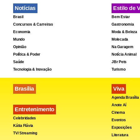
Notícias
Estilo de 
Brasil
Bem Estar
Concursos & Carreiras
Gastronomia
Economia
Moda & Beleza
Mundo
Molecada
Opinião
Na Garagem
Política & Poder
Notícia Animal
Saúde
JBr Pets
Tecnologia & Inovação
Turismo
Brasília
Viva
Agenda Brasília
Anote Aí
Entretenimento
Cinema
Celebridades
Eventos
Kátia Flávia
Exposições
TV/ Streaming
Literatura