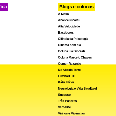
Vida
Blogs e colunas
À Mesa
Analice Nicolau
Alta Velocidade
Bastidores
Ciência da Psicologia
Cinema com ela
Coluna Lia Dinorah
Coluna Marcelo Chaves
Comer Rezando
Do Alto da Torre
Futebol ETC
Kátia Flávia
Neurologia e Vida Saudável
Sucesso!
Três Poderes
Verbalize
Vinhos e Vivências