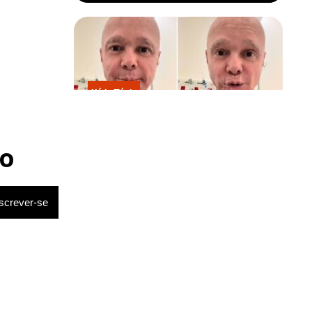
Kátia Flávia
Em tratamento contra câncer raro,
Netinho sofre queda no banheiro
após sessão de quimio
o