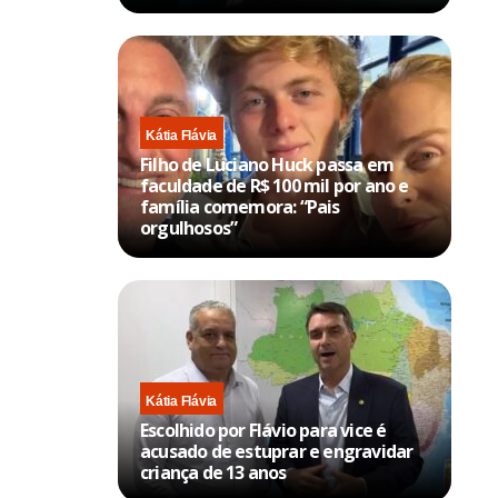
Kátia Flávia
Filho de Luciano Huck passa em
faculdade de R$ 100 mil por ano e
família comemora: “Pais
orgulhosos”
Kátia Flávia
Escolhido por Flávio para vice é
acusado de estuprar e engravidar
criança de 13 anos