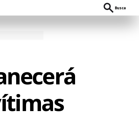
Busca
anecerá
ítimas