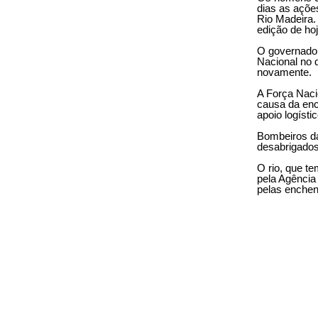
dias as açõe
Rio Madeira. 
edição de hoj
O governador
Nacional no 
novamente.
A Força Naci
causa da enc
apoio logíst
Bombeiros da
desabrigados
O rio, que te
pela Agência
pelas enchent