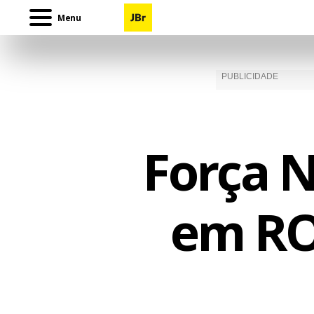
Menu
Força 
em RO