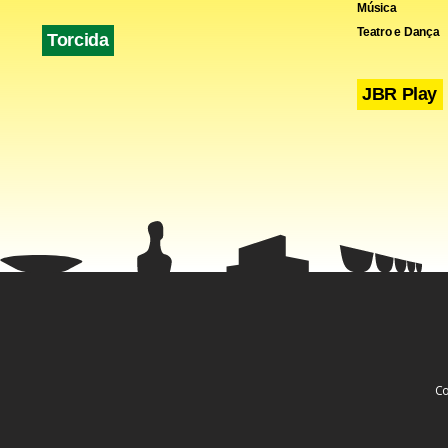
Música
Teatro e Dança
Torcida
JBR Play
Co