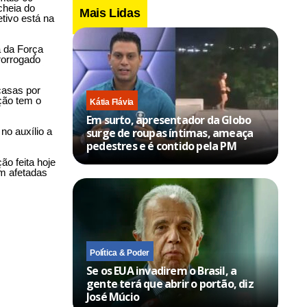
cheia do
Mais Lidas
etivo está na
 da Força
rorrogado
casas por
ção tem o
Kátia Flávia
Em surto, apresentador da Globo
no auxílio a
surge de roupas íntimas, ameaça
pedestres e é contido pela PM
ão feita hoje
am afetadas
Política & Poder
Se os EUA invadirem o Brasil, a
gente terá que abrir o portão, diz
José Múcio