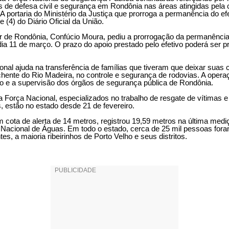
s de defesa civil e segurança em Rondônia nas áreas atingidas pela 
A portaria do Ministério da Justiça que prorroga a permanência do ef
e (4) do Diário Oficial da União.
 de Rondônia, Confúcio Moura, pediu a prorrogação da permanência
dia 11 de março. O prazo do apoio prestado pelo efetivo poderá ser p
onal ajuda na transferência de famílias que tiveram que deixar suas 
hente do Rio Madeira, no controle e segurança de rodovias. A opera
ico e a supervisão dos órgãos de segurança pública de Rondônia.
 Força Nacional, especializados no trabalho de resgate de vítimas e 
, estão no estado desde 21 de fevereiro.
m cota de alerta de 14 metros, registrou 19,59 metros na última mediç
 Nacional de Águas. Em todo o estado, cerca de 25 mil pessoas for
es, a maioria ribeirinhos de Porto Velho e seus distritos.