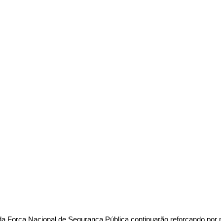
 Força Nacional de Segurança Pública continuarão reforçando por 