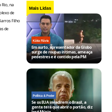
 Rio, na
Mais Lidas
plexo de
Barros Filho
as de
Kátia Flávia
Em surto, apresentador da Globo
surge de roupas íntimas, ameaça
pedestres e é contido pela PM
Política & Poder
Se os EUA invadirem o Brasil, a
gente terá que abrir o portão, diz
José Múcio