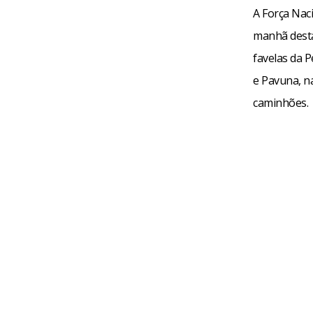
A Força Nac
manhã desta
favelas da P
e Pavuna, na
caminhões.