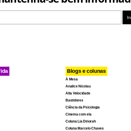
em outros pontos sensíveis, no patrulhamento de ruas e em aç
dao Conteudo
Vida
Blogs e colunas
À Mesa
Analice Nicolau
Alta Velocidade
Bastidores
Ciência da Psicologia
Cinema com ela
Coluna Lia Dinorah
Coluna Marcelo Chaves