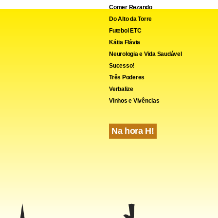
Comer Rezando
Do Alto da Torre
Futebol ETC
Kátia Flávia
cebook
WhatsApp
LinkedIn
Twitter
X
Telegram
Share
Neurologia e Vida Saudável
Sucesso!
Três Poderes
Verbalize
Vinhos e Vivências
Na hora H!