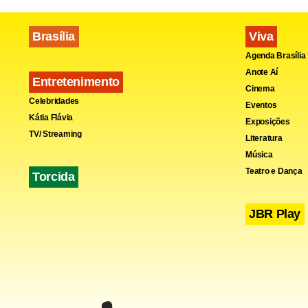
Brasília
Viva
Agenda Brasília
Fa
Anote Aí
Entretenimento
Cinema
Celebridades
Eventos
Kátia Flávia
Exposições
TV/ Streaming
Literatura
Música
Teatro e Dança
Torcida
JBR Play