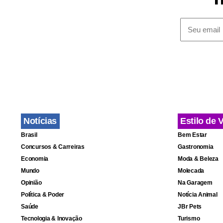
para atuar 
favelas.
Fonte:
Esta
Notícias
Estilo de 
Brasil
Bem Estar
Concursos & Carreiras
Gastronomia
Economia
Moda & Beleza
Mundo
Molecada
Opinião
Na Garagem
Política & Poder
Notícia Animal
Saúde
JBr Pets
Tecnologia & Inovação
Turismo