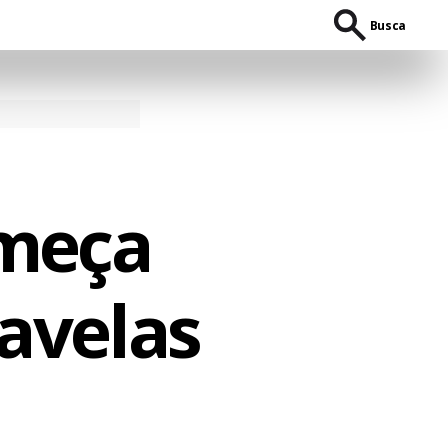
Busca
omeça
favelas