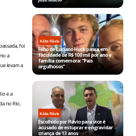
Kátia Flávia
assada, foi
Filho de Luciano Huck passa em
faculdade de R$ 100 mil por ano e
omo a
família comemora: “Pais
que levam a
orgulhosos”
io e a
da no Rio,
Kátia Flávia
Escolhido por Flávio para vice é
acusado de estuprar e engravidar
criança de 13 anos