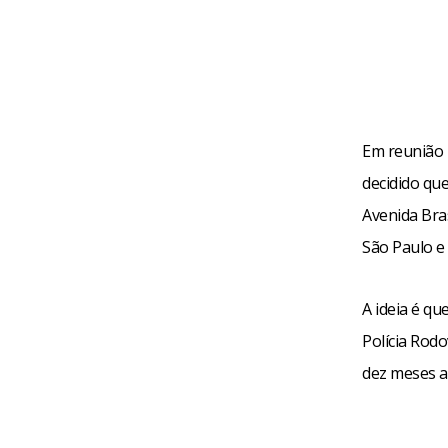
Em reunião 
decidido qu
Avenida Bra
São Paulo e 
A ideia é qu
Polícia Rodo
dez meses a