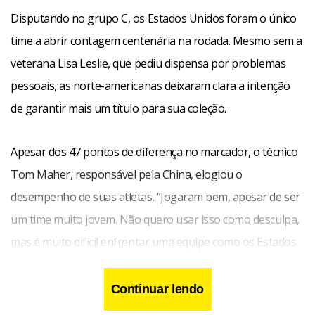
Disputando no grupo C, os Estados Unidos foram o único
time a abrir contagem centenária na rodada. Mesmo sem a
veterana Lisa Leslie, que pediu dispensa por problemas
pessoais, as norte-americanas deixaram clara a intenção
de garantir mais um título para sua coleção.
Apesar dos 47 pontos de diferença no marcador, o técnico
Tom Maher, responsável pela China, elogiou o
desempenho de suas atletas. “Jogaram bem, apesar de ser
um time muito jovem. Não quero usar isso como desculpa,
mas é muito difícil enfrentar uma equipe como os Estados
Unidos”, disse o treinador, que comparou o duelo como um
encontro entre Mike Tyson e Branca de Neve nos ringues.
Continuar lendo
“Apesar de perder de contagem centenária não estou tão