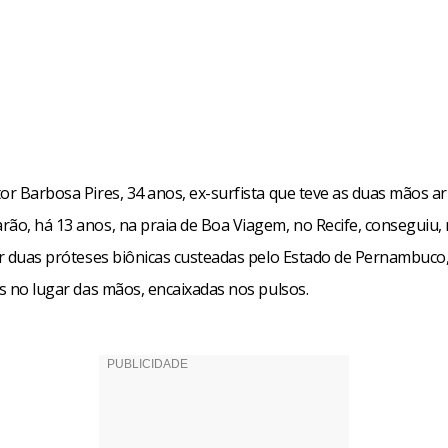
cebook
WhatsApp
LinkedIn
Twitter
X
Telegram
Share
tor Barbosa Pires, 34 anos, ex-surfista que teve as duas mãos a
ão, há 13 anos, na praia de Boa Viagem, no Recife, conseguiu, n
ter duas próteses biônicas custeadas pelo Estado de Pernambuco,
as no lugar das mãos, encaixadas nos pulsos.