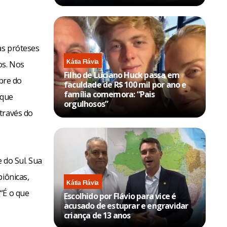
as próteses
Kátia Flávia
os. Nos
Filho de Luciano Huck passa em
mbre do
faculdade de R$ 100 mil por ano e
família comemora: “Pais
 que
orgulhosos”
través do
 do Sul. Sua
biônicas,
Kátia Flávia
“É o que
Escolhido por Flávio para vice é
acusado de estuprar e engravidar
criança de 13 anos