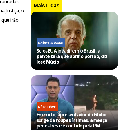
rrancadas
Mais Lidas
a Justiça, o
 que irão
Política & Poder
Se os EUA invadirem o Brasil, a
gente terá que abrir o portão, diz
José Múcio
Kátia Flávia
Em surto, apresentador da Globo
surge de roupas íntimas, ameaça
pedestres e é contido pela PM