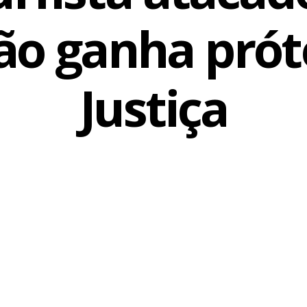
ão ganha prót
da
Justiça