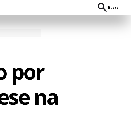
Busca
o por
ese na