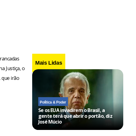
rrancadas
Mais Lidas
a Justiça, o
 que irão
Política & Poder
Se os EUA invadirem o Brasil, a
gente terá que abrir o portão, diz
José Múcio