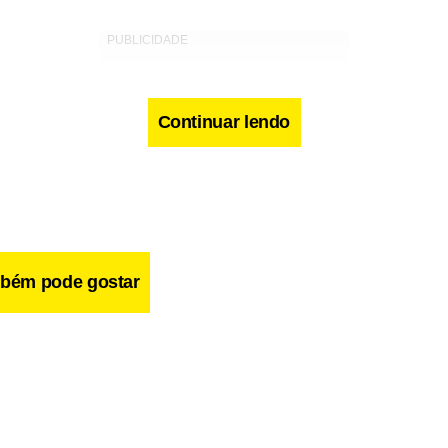
Continuar lendo
bém pode gostar
deu as mãos ao tentar se defender do tubarão que o atacou no d
. Tinha 21 anos. Casou, tem dois filhos e no próximo ano conclu