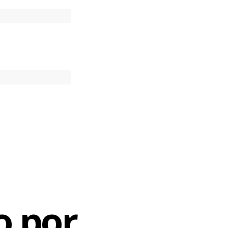
 Marconi
com um
ederal que
 passado, o
As próteses
ma empresa
com a ajuda
azer estágio
ndências
egião
o por
rea devido à