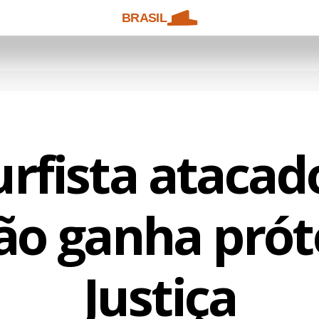
BRASIL
urfista atacad
ão ganha prót
Justiça