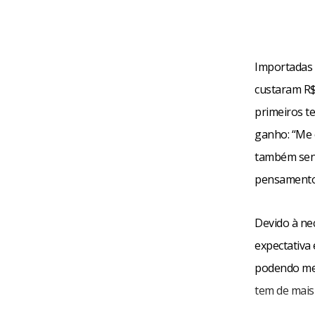
Importadas 
custaram R$
primeiros te
ganho: “Me 
também sent
pensamento
Devido à nec
expectativa 
podendo mex
tem de mais