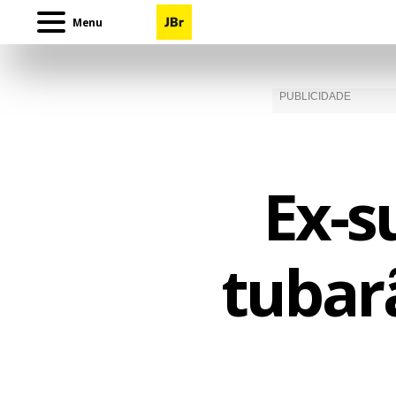
Menu
Ex-s
tubar