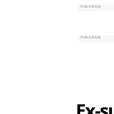
Direito. Foi
Barreto Jun
processo jud
afirma o dir
juiz José Ma
chegaram em
Mesmo sem p
por sete an
de uma tala
em um escrit
nem exclusõ
Ex-s
metropolita
presença de