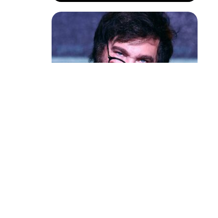
Política & Poder
Milei volta a chamar Lula de ‘ladrão’
e ‘corrupto’
ia 1 de
i o curso de