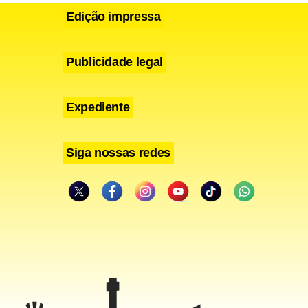
Edição impressa
Publicidade legal
Expediente
Siga nossas redes
regiões
 caso das
os
cessem as