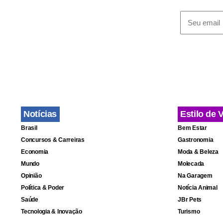
“Você tem um
investimento
Rossetti, e
entre os qua
Notícias
Estilo de 
Brasil
Bem Estar
Concursos & Carreiras
Gastronomia
Economia
Moda & Beleza
Mundo
Molecada
Opinião
Na Garagem
Política & Poder
Notícia Animal
Saúde
JBr Pets
Tecnologia & Inovação
Turismo