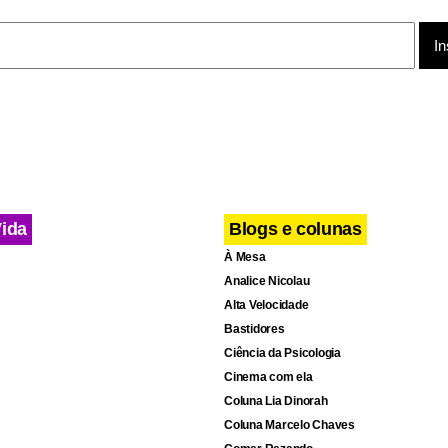
a certa concentração em áreas temáticas e territoriais no Brasi
 social”. As áreas predominantes são a educação, juventude e cu
xistem outros temas importantes que podem receber investimento
is a proteção à Amazônia e o sistema carcerário.
Vida
Blogs e colunas
À Mesa
Analice Nicolau
Alta Velocidade
Bastidores
Ciência da Psicologia
Cinema com ela
Coluna Lia Dinorah
Coluna Marcelo Chaves