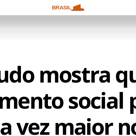
BRASIL
udo mostra q
imento social 
a vez maior n