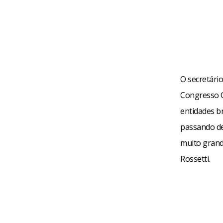
O secretário
Congresso G
entidades br
passando de
muito grande
Rossetti.