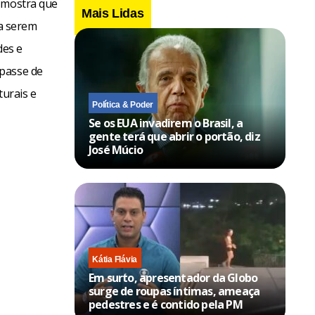
) mostra que
Mais Lidas
 a serem
des e
epasse de
turais e
Política & Poder
Se os EUA invadirem o Brasil, a
gente terá que abrir o portão, diz
José Múcio
Kátia Flávia
Em surto, apresentador da Globo
surge de roupas íntimas, ameaça
pedestres e é contido pela PM