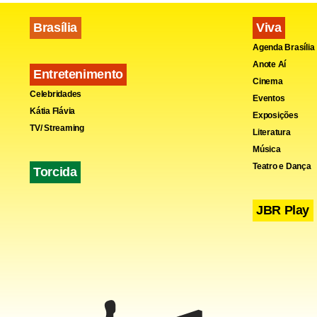
Brasília
Viva
Agenda Brasília
Anote Aí
Entretenimento
Cinema
Celebridades
Eventos
Kátia Flávia
Exposições
TV/ Streaming
Literatura
Música
Teatro e Dança
Torcida
Ele também 
JBR Play
Sudeste e Su
regiões Nort
investiment
regiões mai