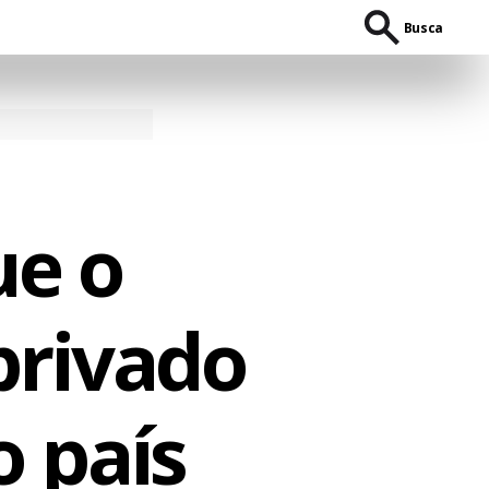
Busca
ue o
privado
o país