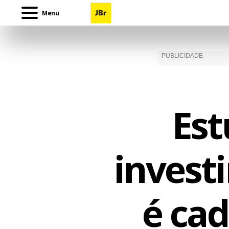
Menu
Est
invest
é cad