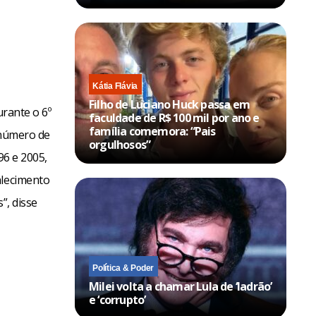
Kátia Flávia
Filho de Luciano Huck passa em
urante o 6º
faculdade de R$ 100 mil por ano e
família comemora: “Pais
 número de
orgulhosos”
96 e 2005,
alecimento
”, disse
Política & Poder
Milei volta a chamar Lula de ‘ladrão’
e ‘corrupto’