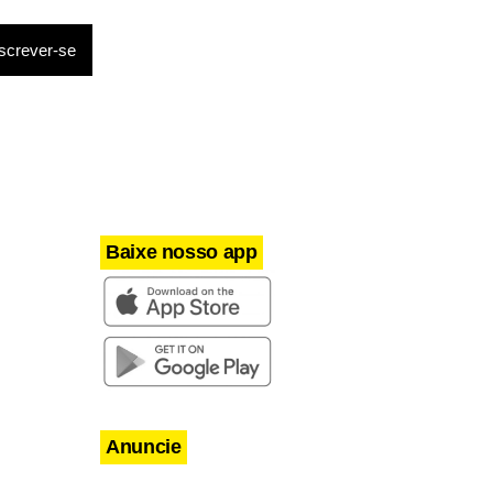
l do
ltura. Para
 social,
Baixe nosso app
Anuncie