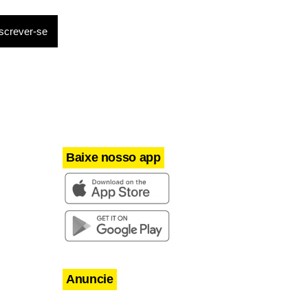
l para o
lar
entes com
ores.
o, levando à
Baixe nosso app
Anuncie