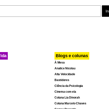
ento de peso a longo prazo pode ser um fator de risco potencia
ento ou avanço do glaucoma. Os aumentos da pressão intraocu
e durante o levantamento de peso devem ser suspeitos em paci
tensão normal que praticam tais exercícios", concluíram os aut
a pressão ocular, que marca o glaucoma, prejudica o nervo ótic
ão e possível cegueira.
Vida
Blogs e colunas
À Mesa
Analice Nicolau
Alta Velocidade
Bastidores
Ciência da Psicologia
Cinema com ela
Coluna Lia Dinorah
Coluna Marcelo Chaves