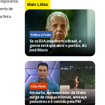
temporários
Mais Lidas
mento de
-feira.
Política & Poder
Se os EUA invadirem o Brasil, a
gente terá que abrir o portão, diz
José Múcio
Kátia Flávia
Em surto, apresentador da Globo
surge de roupas íntimas, ameaça
pedestres e é contido pela PM