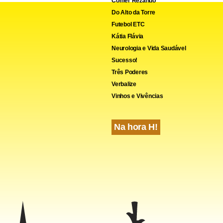
Comer Rezando
Do Alto da Torre
Futebol ETC
Kátia Flávia
Neurologia e Vida Saudável
Sucesso!
Três Poderes
Verbalize
Vinhos e Vivências
cebook
WhatsApp
LinkedIn
Twitter
X
Telegram
Share
Na hora H!