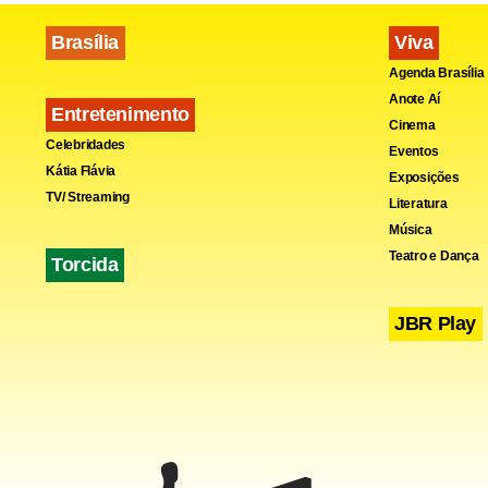
Brasília
Viva
Agenda Brasília
Anote Aí
Entretenimento
Cinema
Celebridades
Eventos
Kátia Flávia
Exposições
TV/ Streaming
Literatura
Fa
Música
Teatro e Dança
Torcida
JBR Play