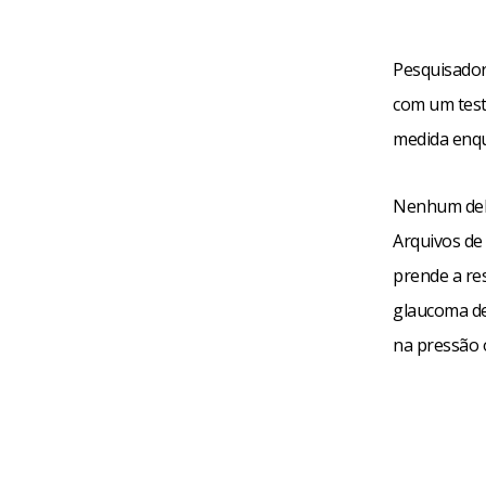
Pesquisador
com um teste
medida enq
Nenhum dele
Arquivos de
prende a re
glaucoma de
na pressão 