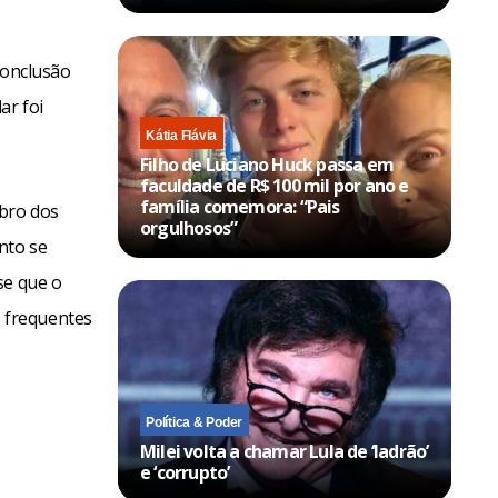
conclusão
ar foi
Kátia Flávia
Filho de Luciano Huck passa em
faculdade de R$ 100 mil por ano e
família comemora: “Pais
bro dos
orgulhosos”
nto se
se que o
 frequentes
Política & Poder
Milei volta a chamar Lula de ‘ladrão’
e ‘corrupto’