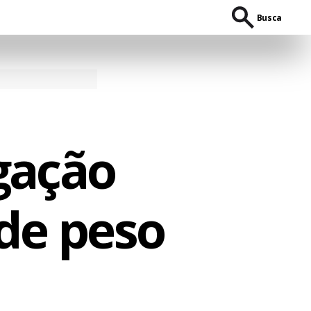
Busca
gação
de peso