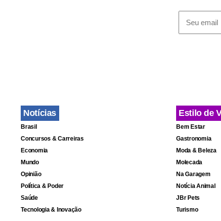
"O levantam
desenvolvim
intermitent
glaucoma de 
O aumento d
perda da vis
Notícias
Estilo de 
Brasil
Bem Estar
Concursos & Carreiras
Gastronomia
Economia
Moda & Beleza
Mundo
Molecada
Opinião
Na Garagem
Política & Poder
Notícia Animal
Saúde
JBr Pets
Tecnologia & Inovação
Turismo