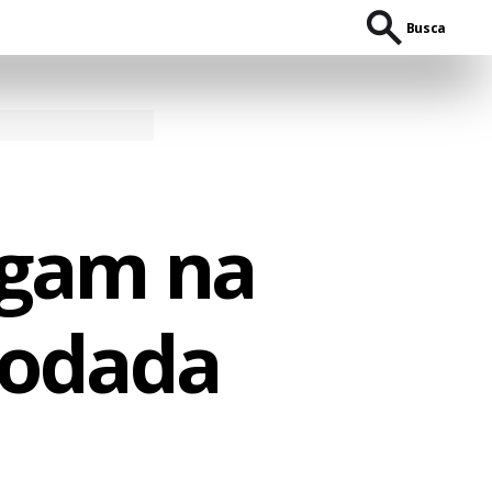
Busca
rgam na
rodada