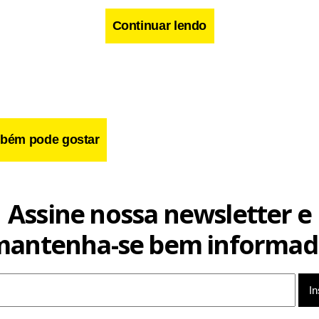
Continuar lendo
ds -- >
cebook
WhatsApp
LinkedIn
Twitter
X
Telegram
Share
bém pode gostar
Assine nossa newsletter e
mantenha-se bem informad