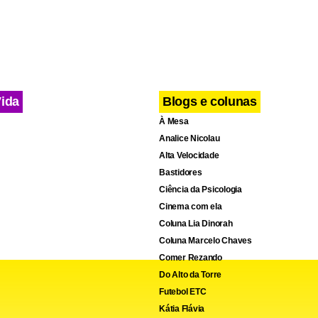
Vida
Blogs e colunas
À Mesa
Analice Nicolau
Alta Velocidade
Bastidores
Ciência da Psicologia
Cinema com ela
Coluna Lia Dinorah
Coluna Marcelo Chaves
Comer Rezando
Do Alto da Torre
Futebol ETC
Kátia Flávia