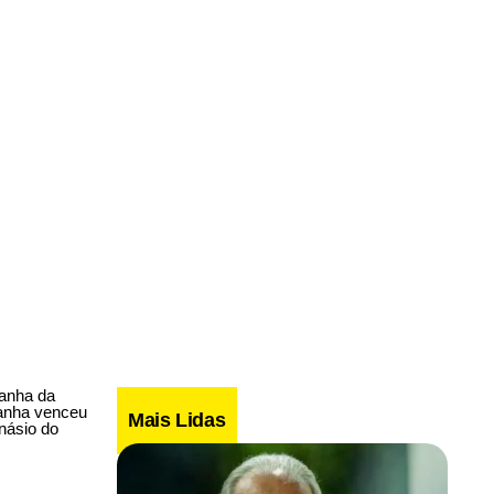
panha da
panha venceu
Mais Lidas
násio do