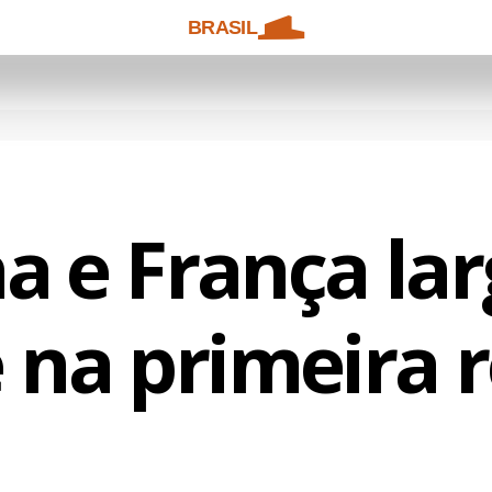
BRASIL
a e França la
e na primeira 