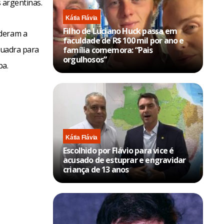
s argentinas.
Kátia Flávia
Filho de Luciano Huck passa em
nderam a
faculdade de R$ 100 mil por ano e
quadra para
família comemora: “Pais
orgulhosos”
ba.
Kátia Flávia
Escolhido por Flávio para vice é
acusado de estuprar e engravidar
criança de 13 anos