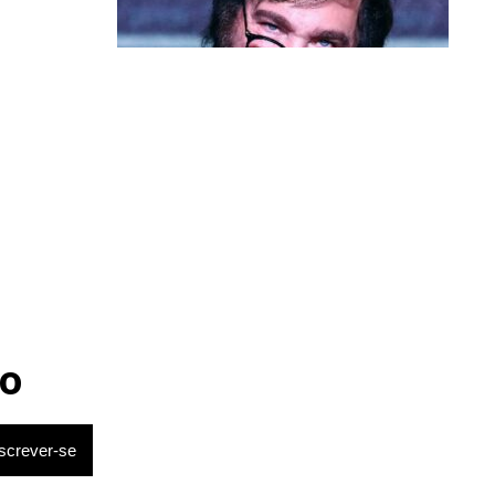
Política & Poder
Milei volta a chamar Lula de ‘ladrão’
e ‘corrupto’
o