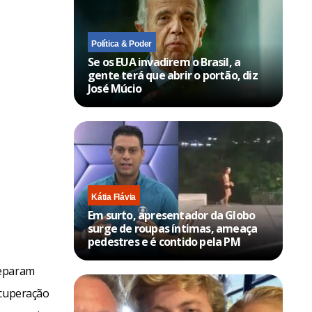
Política & Poder
Se os EUA invadirem o Brasil, a
gente terá que abrir o portão, diz
José Múcio
Kátia Flávia
Em surto, apresentador da Globo
surge de roupas íntimas, ameaça
pedestres e é contido pela PM
reparam
ecuperação