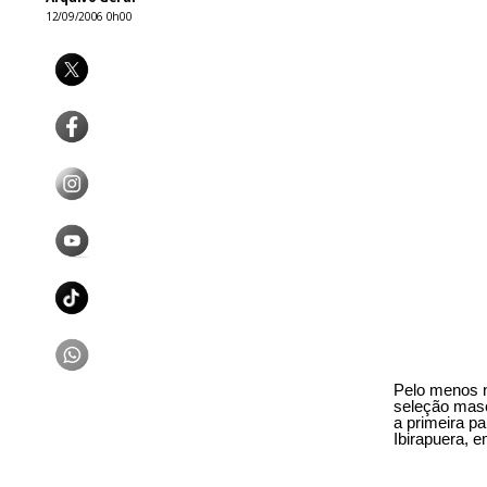
12/09/2006 0h00
Pelo menos n
seleção masc
a primeira p
Ibirapuera, 