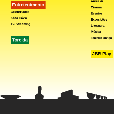
Anote Aí
Entretenimento
Cinema
Celebridades
Eventos
Kátia Flávia
Exposições
TV/ Streaming
Literatura
Música
Teatro e Dança
Torcida
JBR Play