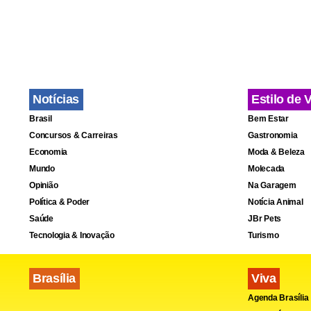
Notícias
Estilo de 
Brasil
Bem Estar
Concursos & Carreiras
Gastronomia
Economia
Moda & Beleza
Mundo
Molecada
Opinião
Na Garagem
Política & Poder
Notícia Animal
Saúde
JBr Pets
Tecnologia & Inovação
Turismo
Brasília
Viva
Agenda Brasília