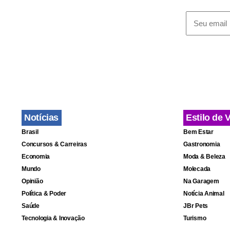
Notícias
Estilo de 
Brasil
Bem Estar
Concursos & Carreiras
Gastronomia
Economia
Moda & Beleza
Mundo
Molecada
Opinião
Na Garagem
Política & Poder
Notícia Animal
Saúde
JBr Pets
Tecnologia & Inovação
Turismo