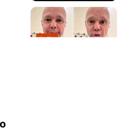
Kátia Flávia
Em tratamento contra câncer raro,
Netinho sofre queda no banheiro
após sessão de quimio
dimento às
o