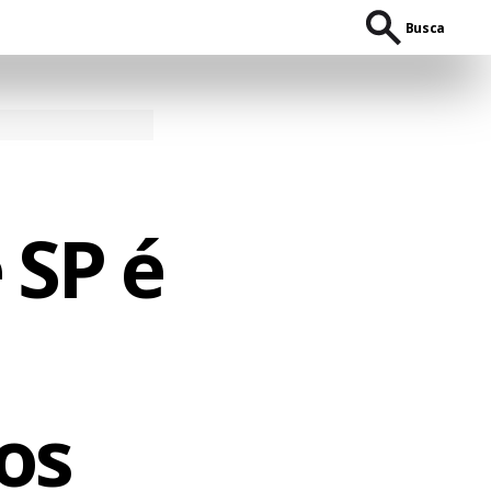
Busca
 SP é
os