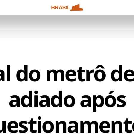
BRASIL
al do metrô de
adiado após
uestionament