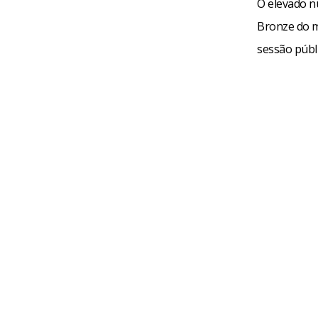
O elevado n
Bronze do me
sessão públi