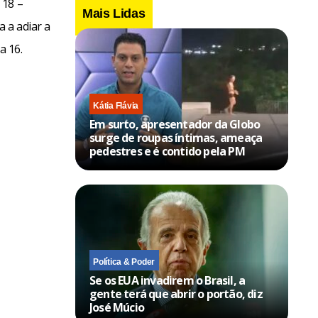
 18 –
Mais Lidas
a a adiar a
a 16.
Kátia Flávia
Em surto, apresentador da Globo
surge de roupas íntimas, ameaça
pedestres e é contido pela PM
Política & Poder
Se os EUA invadirem o Brasil, a
gente terá que abrir o portão, diz
José Múcio