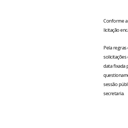
Conforme a 
licitação en
Pela regras 
solicitações
data fixada 
questionamen
sessão públi
secretaria.