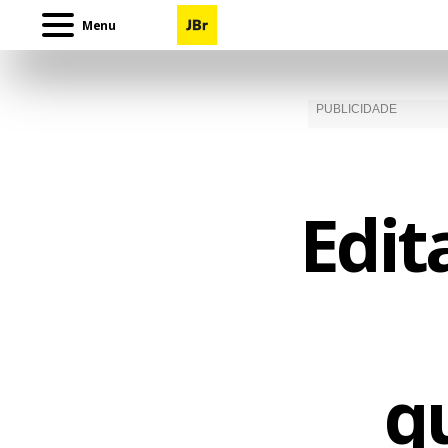
Menu
Edit
q