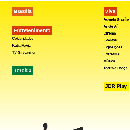
Brasília
Viva
Agenda Brasília
Anote Aí
Entretenimento
Cinema
Celebridades
Eventos
Kátia Flávia
Exposições
TV/ Streaming
Literatura
Música
Teatro e Dança
Torcida
JBR Play