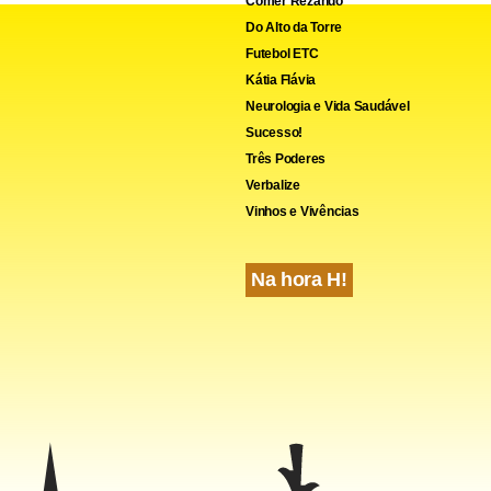
Comer Rezando
Do Alto da Torre
Futebol ETC
Kátia Flávia
Neurologia e Vida Saudável
Sucesso!
Três Poderes
Verbalize
Vinhos e Vivências
Na hora H!