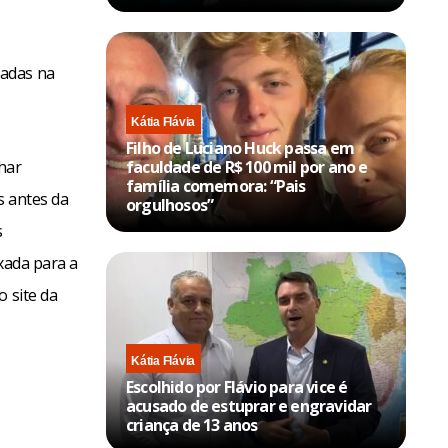
sadas na
Kátia Flávia
Filho de Luciano Huck passa em
nhar
faculdade de R$ 100 mil por ano e
família comemora: “Pais
s antes da
orgulhosos”
s
xada para a
o site da
Kátia Flávia
Escolhido por Flávio para vice é
acusado de estuprar e engravidar
criança de 13 anos