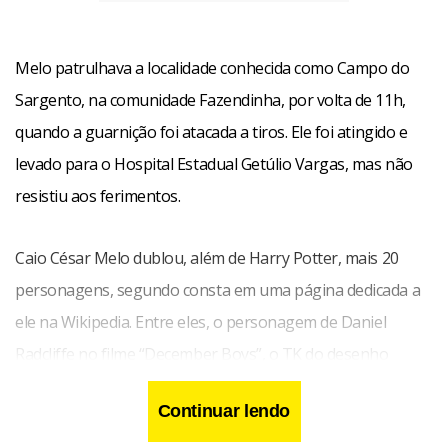
Melo patrulhava a localidade conhecida como Campo do
Sargento, na comunidade Fazendinha, por volta de 11h,
quando a guarnição foi atacada a tiros. Ele foi atingido e
levado para o Hospital Estadual Getúlio Vargas, mas não
resistiu aos ferimentos.
Caio César Melo dublou, além de Harry Potter, mais 20
personagens, segundo consta em uma página dedicada a
ele na Wikipedia. Entre eles, o personagem de Daniel
Radcliffe no filme “December Boys”, o TK do desenho
animado “Digimon” e o Diego da série “Rebelde”.
Continuar lendo