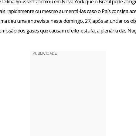
e Dilma Rousseff afirmou em Nova York que o Brasil pode ating
mais rapidamente ou mesmo aumentá-las caso o País consiga ac
ilma deu uma entrevista neste domingo, 27, após anunciar os ob
emissão dos gases que causam efeito-estufa, a plenária das Na