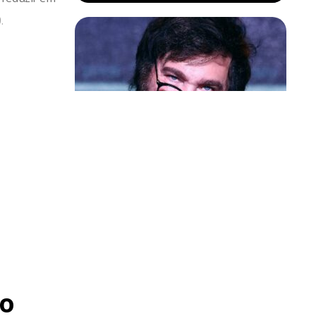
.
Política & Poder
Milei volta a chamar Lula de ‘ladrão’
e ‘corrupto’
o