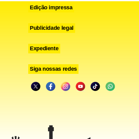
lo, me diga,
Edição impressa
Publicidade legal
Expediente
Siga nossas redes