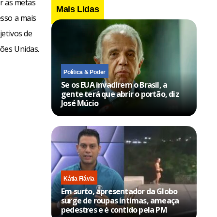
ir as metas
Mais Lidas
esso a mais
jetivos de
ções Unidas.
Política & Poder
Se os EUA invadirem o Brasil, a
gente terá que abrir o portão, diz
José Múcio
Kátia Flávia
Em surto, apresentador da Globo
surge de roupas íntimas, ameaça
pedestres e é contido pela PM