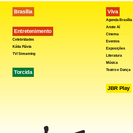
disse que o 
Brasília
Viva
que eu ficar
Agenda Brasília
Anote Aí
Entretenimento
Cinema
Celebridades
Eventos
Kátia Flávia
Exposições
TV/ Streaming
Literatura
Música
Teatro e Dança
Torcida
JBR Play