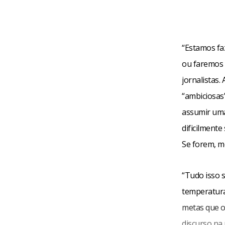
“Estamos fa
ou faremos 
jornalistas.
“ambiciosas
assumir uma
dificilment
Se forem, m
“Tudo isso 
temperatura
metas que o
discurso na