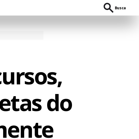
Busca
ursos,
metas do
mente