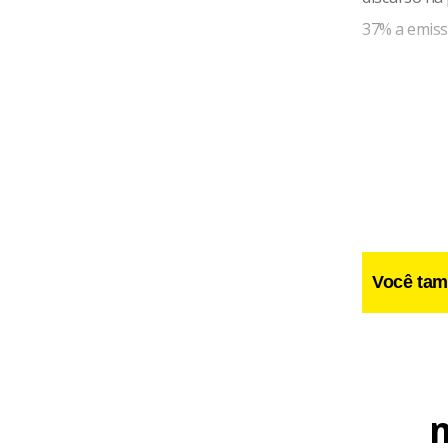
37% a emiss
Você tam