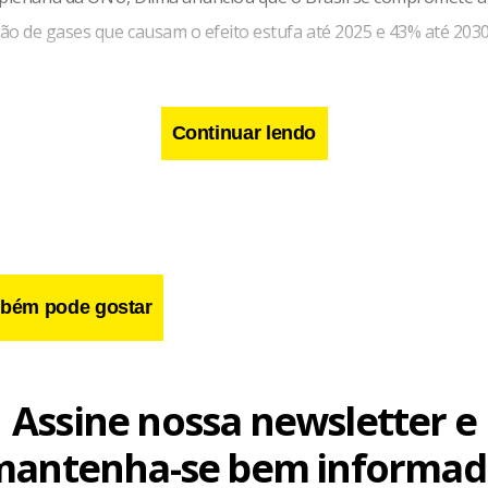
ão de gases que causam o efeito estufa até 2025 e 43% até 2030
Continuar lendo
bém pode gostar
Assine nossa newsletter e
mantenha-se bem informad