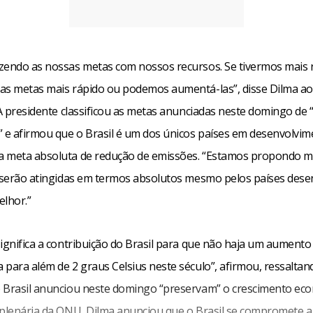
zendo as nossas metas com nossos recursos. Se tivermos mais 
as metas mais rápido ou podemos aumentá-las”, disse Dilma ao
 A presidente classificou as metas anunciadas neste domingo de 
” e afirmou que o Brasil é um dos únicos países em desenvolvim
 meta absoluta de redução de emissões. “Estamos propondo m
e serão atingidas em termos absolutos mesmo pelos países desen
elhor.”
significa a contribuição do Brasil para que não haja um aumento
 para além de 2 graus Celsius neste século”, afirmou, ressaltan
 Brasil anunciou neste domingo “preservam” o crescimento ec
 plenária da ONU, Dilma anunciou que o Brasil se compromete a