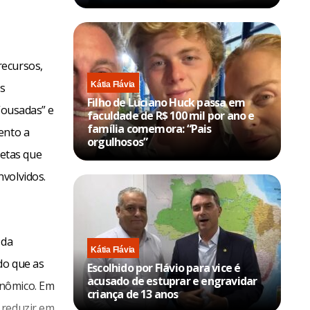
recursos,
Kátia Flávia
s
Filho de Luciano Huck passa em
“ousadas” e
faculdade de R$ 100 mil por ano e
família comemora: “Pais
ento a
orgulhosos”
etas que
volvidos.
 da
Kátia Flávia
do que as
Escolhido por Flávio para vice é
acusado de estuprar e engravidar
onômico. Em
criança de 13 anos
 reduzir em