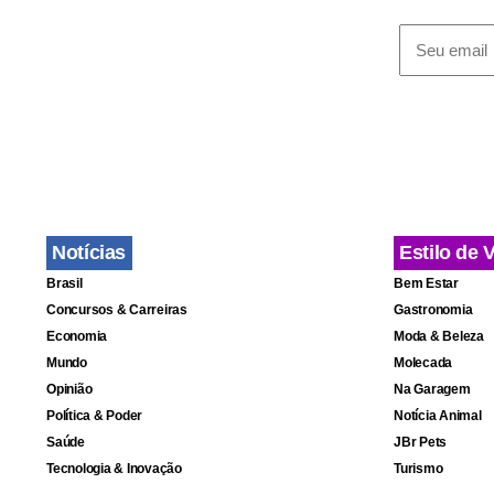
Dilma afirm
antecipado.
presidente 
o olho o de
vigilante pa
governo tem
regiões pos
Notícias
Estilo de 
Brasil
Bem Estar
Dilma afirmo
Concursos & Carreiras
Gastronomia
Economia
Moda & Beleza
afirmou que
Mundo
Molecada
matriz energ
Opinião
Na Garagem
quer assegur
Política & Poder
Notícia Animal
Saúde
JBr Pets
Tecnologia & Inovação
Turismo
Perguntada 