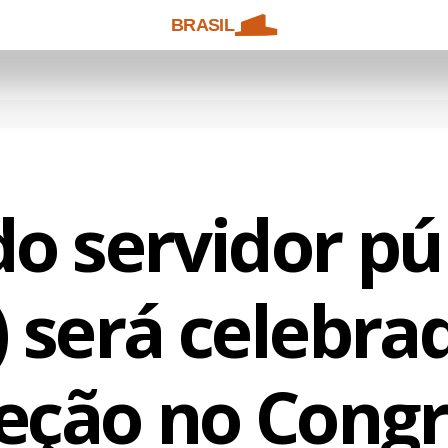
BRASIL
do servidor pú
) será celebr
eção no Cong