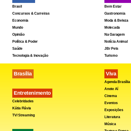
Brasil
Bem Estar
Leia 
Concursos & Carreiras
Gastronomia
Economia
Moda & Beleza
Mundo
Molecada
Justiça 
Opinião
Na Garagem
Política & Poder
Notícia Animal
Dólar so
Saúde
JBr Pets
Ataque a
Tecnologia & Inovação
Turismo
Brasília
Viva
Dia do
Agenda Brasília
Anote Aí
Entretenimento
O Dia do Se
Cinema
Celebridades
Eventos
oficialmente
Kátia Flávia
Exposições
trabalho dos
TV/ Streaming
Literatura
serviço públ
Música
Teatro e Dança