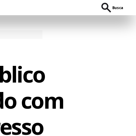
Busca
blico
ado com
resso