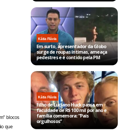
Kátia Flávia
Em surto, apresentador da Globo
surge de roupas íntimas, ameaça
pedestres e é contido pela PM
Kátia Flávia
Filho de Luciano Huck passa em
faculdade de R$ 100 mil por ano e
família comemora: “Pais
em” blocos
orgulhosos”
ão que