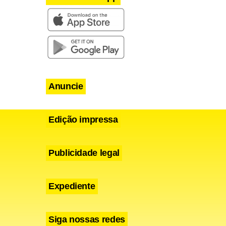
e
ities
Anuncie
 feridos
Edição impressa
Publicidade legal
43 e
cer o
Expediente
ruturou o
ado ponto
Siga nossas redes