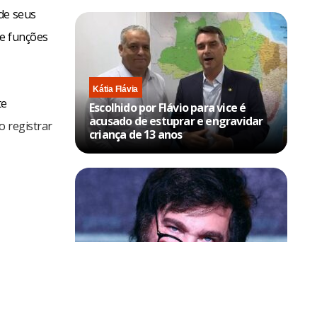
de seus
de funções
Kátia Flávia
te
Escolhido por Flávio para vice é
acusado de estuprar e engravidar
o registrar
criança de 13 anos
Política & Poder
Milei volta a chamar Lula de ‘ladrão’
e ‘corrupto’