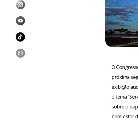
O Congresso
próxima seg
exibição aud
o tema “Ser
sobre o pap
bem-estar d