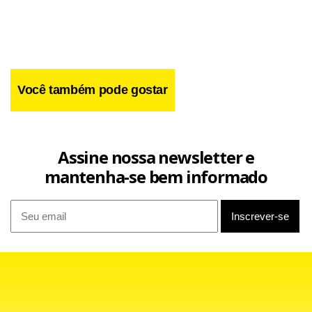
Você também pode gostar
Assine nossa newsletter e
mantenha-se bem informado
De acordo com o australiano, o resultado FW29 agradou.
“O desempenho do carro e a sua estabilidade estão
progredindo bem, agora que utilizamos no carro os novos
pneus da Bridgestone”, garante.
Em 2006, a Williams terminou o Mundial de Construtores