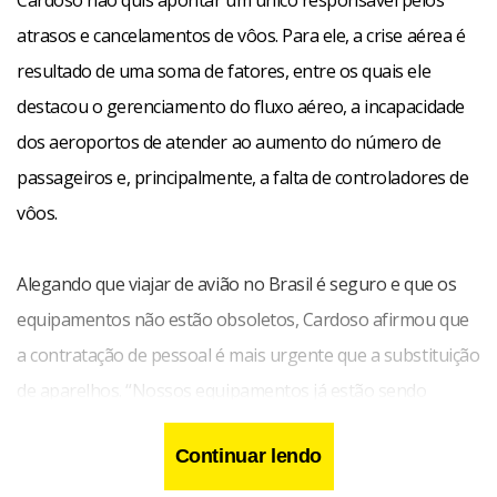
Cardoso não quis apontar um único responsável pelos
atrasos e cancelamentos de vôos. Para ele, a crise aérea é
resultado de uma soma de fatores, entre os quais ele
destacou o gerenciamento do fluxo aéreo, a incapacidade
dos aeroportos de atender ao aumento do número de
passageiros e, principalmente, a falta de controladores de
vôos.
Alegando que viajar de avião no Brasil é seguro e que os
equipamentos não estão obsoletos, Cardoso afirmou que
a contratação de pessoal é mais urgente que a substituição
de aparelhos. “Nossos equipamentos já estão sendo
implantados considerando o que vamos precisar até 2017.
Continuar lendo
Estamos colocando monitores em número suficientes para