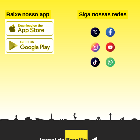
aperfeiçoando nossa tecnologia para que os controladores
possam simular a atividade durante o curso e já chegar
Baixe nosso app
Siga nossas redes
prontos para trabalhar, sem a necessidade de treinar no
local”.
Responsável por comandar os quatro Centros Integrados
de Defesa Aérea e Controle do Tráfego Aéreo (Cindactas)
existentes no país, Cardoso explicou que a média de
acidentes aéreos está entre as mais baixas do mundo.
Enquanto a média mundial gira em torno de um acidente
por milhão de decolagens, no Brasil o índice seria de 0,87.
Pouco acima da Europa, com 0,6, e quase o dobro dos
Estados Unidos, o mais seguro, com média de 0,45.