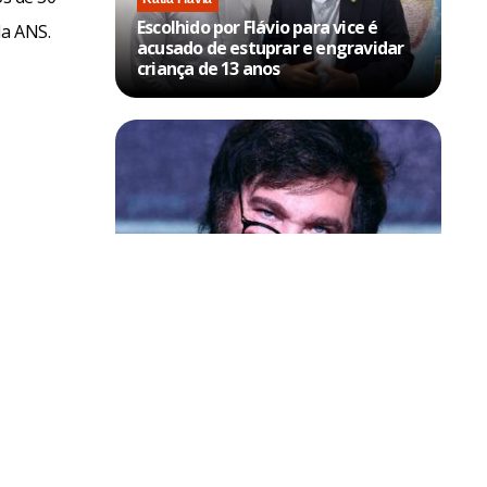
Escolhido por Flávio para vice é
la ANS.
acusado de estuprar e engravidar
criança de 13 anos
Política & Poder
Milei volta a chamar Lula de ‘ladrão’
e ‘corrupto’