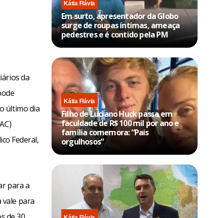
Kátia Flávia
Em surto, apresentador da Globo
surge de roupas íntimas, ameaça
pedestres e é contido pela PM
iários da
pode
Kátia Flávia
 último dia
Filho de Luciano Huck passa em
faculdade de R$ 100 mil por ano e
TAC)
família comemora: “Pais
ico Federal,
orgulhosos”
ar para a
 vale para
os de 30
Kátia Flávia