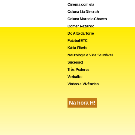
Cinema com ela
Coluna Lia Dinorah
Coluna Marcelo Chaves
Comer Rezando
Do Alto da Torre
Futebol ETC
Kátia Flávia
Neurologia e Vida Saudável
Sucesso!
Três Poderes
Verbalize
Vinhos e Vivências
Na hora H!
ncia de clientes da Unimed Paulistana para outras operadoras fo