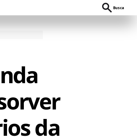
Busca
anda
sorver
rios da