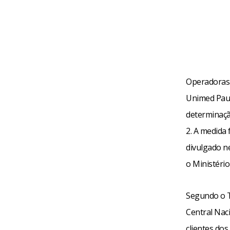
Operadoras 
Unimed Paul
determinaçã
2. A medida
divulgado ne
o Ministério
Segundo o T
Central Nac
clientes dos