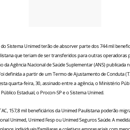
do Sistema Unimed terão de absorver parte dos 744 mil benefic
istana que teriam de ser transferidos para outras operadoras 
o da Agência Nacional de Saúde Suplementar (ANS) publicada no
 foi definida a partir de um Termo de Ajustamento de Conduta (
sta quarta-feira, 30, assinado entre a agência, o Ministério Públ
 Público Estadual, o Procon-SP e o Sistema Unimed.
AC, 157,8 mil beneficiários da Unimed Paulistana poderão migr
ional Unimed, Unimed Fesp ou Unimed Seguros Saúde. A medida
 planos individuais/familiares e coletivos empresariais com men