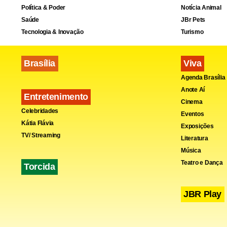
Política & Poder
Notícia Animal
Saúde
JBr Pets
Tecnologia & Inovação
Turismo
Brasília
Viva
Agenda Brasília
Anote Aí
Entretenimento
Cinema
Celebridades
Eventos
Kátia Flávia
Exposições
TV/ Streaming
Literatura
Música
Teatro e Dança
Torcida
JBR Play
Problemas
A transferê