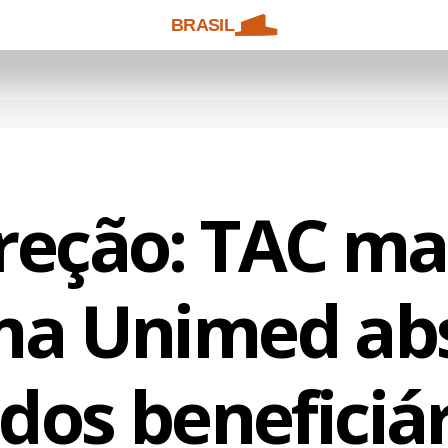
BRASIL
reção: TAC m
ma Unimed ab
dos beneficiá