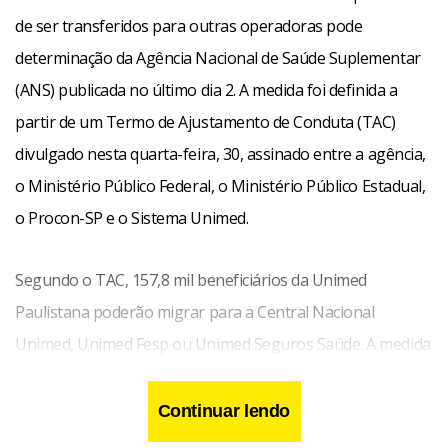
de ser transferidos para outras operadoras pode
determinação da Agência Nacional de Saúde Suplementar
(ANS) publicada no último dia 2. A medida foi definida a
partir de um Termo de Ajustamento de Conduta (TAC)
divulgado nesta quarta-feira, 30, assinado entre a agência,
o Ministério Público Federal, o Ministério Público Estadual,
o Procon-SP e o Sistema Unimed.
Segundo o TAC, 157,8 mil beneficiários da Unimed
Paulistana poderão migrar para a Central Nacional
Unimed, Unimed Fesp ou Unimed Seguros Saúde. A medida
vale para clientes dos planos individuais/familiares e
coletivos empresariais com menos de 30 vidas.
Continuar lendo
Informações sobre os demais beneficiários ainda serão