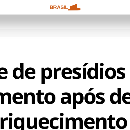
BRASIL
e de presídios
mento após d
riquecimento i