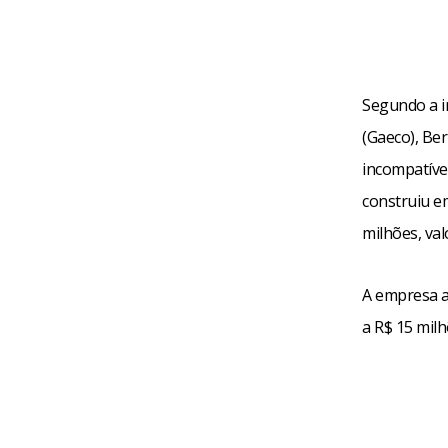
Segundo a i
(Gaeco), Be
incompatível
construiu e
milhões, val
A empresa a
a R$ 15 milh