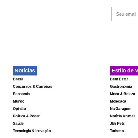
A Secretári
feito pelo j
comentar as 
Notícias
Estilo de 
Brasil
Bem Estar
Concursos & Carreiras
Gastronomia
Economia
Moda & Beleza
Mundo
Molecada
Opinião
Na Garagem
Política & Poder
Notícia Animal
Saúde
JBr Pets
Tecnologia & Inovação
Turismo