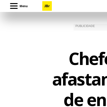
Menu
Chef
afasta
de en