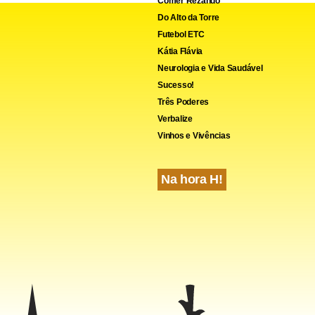
Comer Rezando
Do Alto da Torre
Futebol ETC
cebook
WhatsApp
LinkedIn
Twitter
X
Telegram
Share
Kátia Flávia
Neurologia e Vida Saudável
Sucesso!
Três Poderes
Verbalize
Vinhos e Vivências
Na hora H!