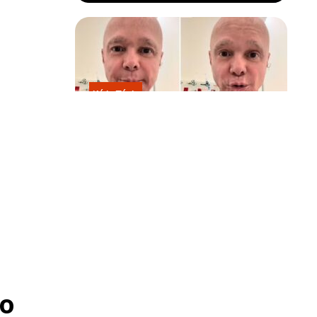
Kátia Flávia
Em tratamento contra câncer raro,
Netinho sofre queda no banheiro
após sessão de quimio
investigação
á ser
o