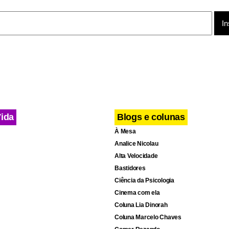
a de Administração Penitenciária não respondeu ao pedido de en
ornal O Estado de S.Paulo. Berni Neto também não foi localizado
acusações. O caso foi revelado nesta terça-feira pela Folha de S
Vida
Blogs e colunas
À Mesa
Analice Nicolau
Alta Velocidade
Bastidores
Ciência da Psicologia
Cinema com ela
Coluna Lia Dinorah
Coluna Marcelo Chaves