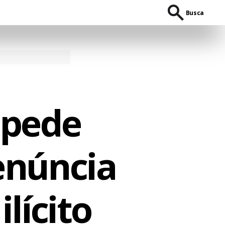
Busca
 pede
enúncia
lícito