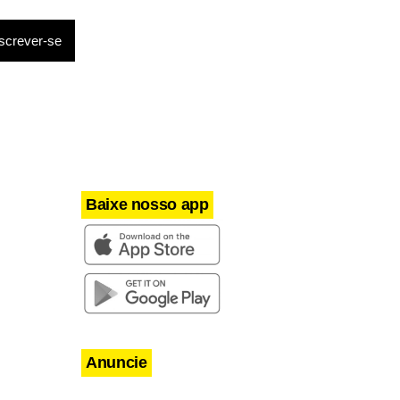
trevista
 para
.Paulo.
Baixe nosso app
Anuncie