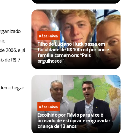
Organizado
Kátia Flávia
nio
Filho de Luciano Huck passa em
faculdade de R$ 100 mil por ano e
de 2006, e já
família comemora: “Pais
is de R$ 7
orgulhosos”
odem chegar
Kátia Flávia
Escolhido por Flávio para vice é
acusado de estuprar e engravidar
criança de 13 anos