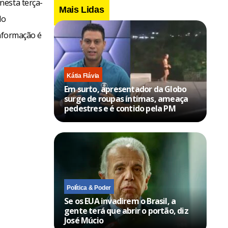
nesta terça-
Mais Lidas
lo
informação é
Kátia Flávia
Em surto, apresentador da Globo
surge de roupas íntimas, ameaça
pedestres e é contido pela PM
Política & Poder
Se os EUA invadirem o Brasil, a
gente terá que abrir o portão, diz
José Múcio