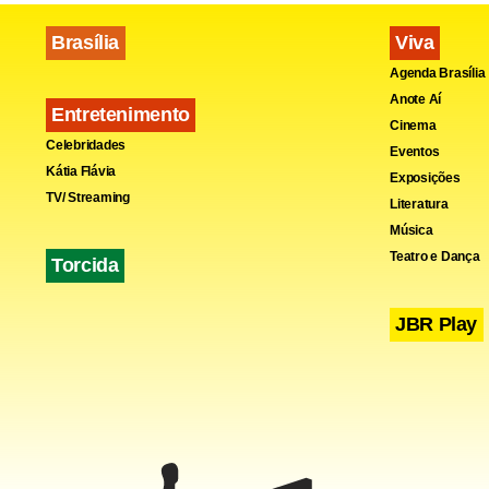
Brasília
Viva
Fa
Agenda Brasília
Anote Aí
Entretenimento
Cinema
Celebridades
Eventos
Kátia Flávia
Exposições
TV/ Streaming
Literatura
Música
Teatro e Dança
Torcida
JBR Play