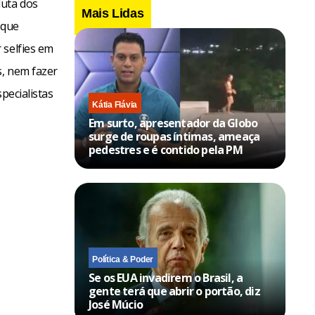
duta dos
Mais Lidas
 que
 selfies em
s, nem fazer
pecialistas
Kátia Flávia
Em surto, apresentador da Globo
surge de roupas íntimas, ameaça
pedestres e é contido pela PM
Política & Poder
Se os EUA invadirem o Brasil, a
gente terá que abrir o portão, diz
José Múcio