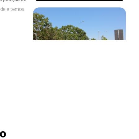
dade e temos
Brasília
Trânsito no DF terá bloqueios no
aeroporto e no Eixo Monumental
o