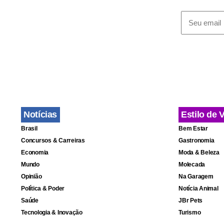
A proibição 
podem traze
garantir res
‘antes e de
dermatológi
Notícias
Estilo de 
Propagand
Brasil
Bem Estar
Concursos & Carreiras
Gastronomia
As novas re
Economia
Moda & Beleza
Mundo
Molecada
de produtos
Opinião
Na Garagem
ação que est
Política & Poder
Notícia Animal
trabalho de 
Saúde
JBr Pets
Tecnologia & Inovação
Turismo