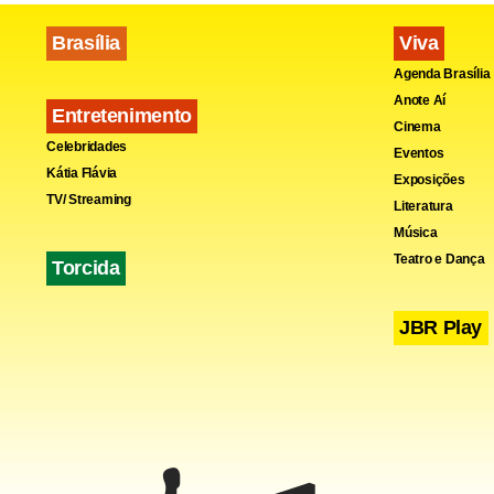
Brasília
Viva
Agenda Brasília
Anote Aí
Entretenimento
Cinema
Celebridades
Eventos
Kátia Flávia
Exposições
TV/ Streaming
Literatura
Música
Teatro e Dança
Torcida
JBR Play
“Descobrimo
um acordo en