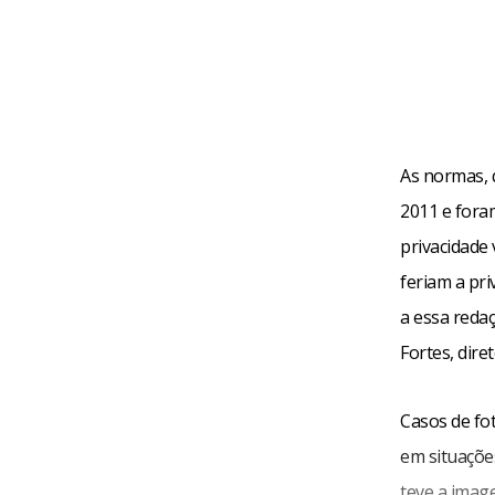
As normas, q
2011 e fora
privacidade
feriam a pri
a essa reda
Fortes, dire
Casos de fot
em situaçõe
teve a imag