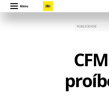
Menu
CFM 
proíb