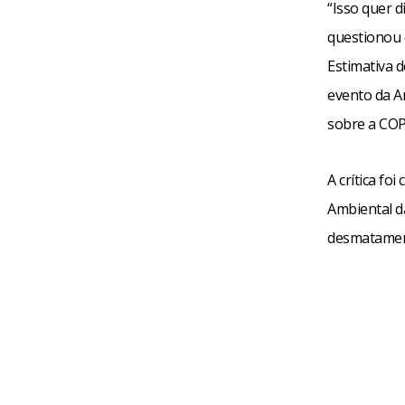
“Isso quer d
questionou 
Estimativa d
evento da An
sobre a COP,
A crítica fo
Ambiental d
desmatament