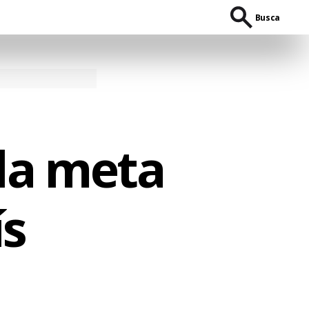
Busca
 da meta
ís