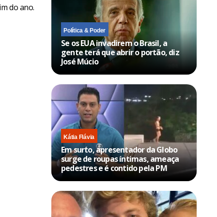
im do ano.
Política & Poder
Se os EUA invadirem o Brasil, a
gente terá que abrir o portão, diz
José Múcio
Kátia Flávia
Em surto, apresentador da Globo
surge de roupas íntimas, ameaça
pedestres e é contido pela PM