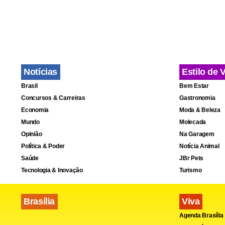
Notícias
Estilo de 
Brasil
Bem Estar
Concursos & Carreiras
Gastronomia
Economia
Moda & Beleza
Mundo
Molecada
Opinião
Na Garagem
Política & Poder
Notícia Animal
Saúde
JBr Pets
Tecnologia & Inovação
Turismo
Brasília
Viva
Fa
Agenda Brasília