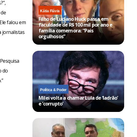
?”,
Kátia Flávia
 de
Filho de Luciano Huck passa em
Ele falou em
faculdade de R$ 100 mil por ano e
família comemora: “Pais
 jornalistas
orgulhosos”
 Pesquisa
o do
.”
Política & Poder
Milei volta a chamar Lula de ‘ladrão’
e ‘corrupto’