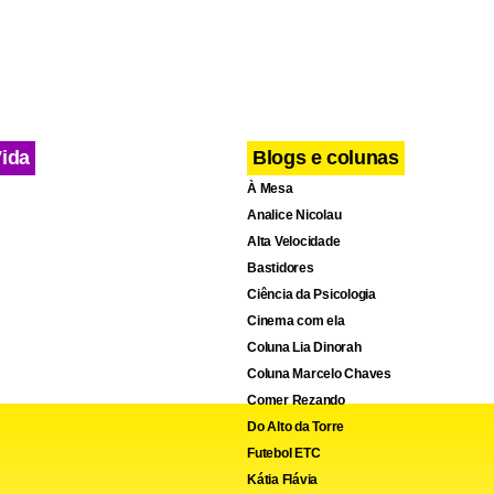
Vida
Blogs e colunas
À Mesa
Analice Nicolau
Alta Velocidade
Bastidores
Ciência da Psicologia
Cinema com ela
Coluna Lia Dinorah
Coluna Marcelo Chaves
Comer Rezando
Do Alto da Torre
cebook
WhatsApp
LinkedIn
Twitter
X
Telegram
Share
Futebol ETC
Kátia Flávia