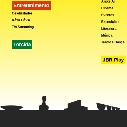
Anote Aí
Entretenimento
Cinema
Celebridades
Eventos
Kátia Flávia
Exposições
TV/ Streaming
Literatura
Música
Teatro e Dança
Torcida
JBR Play