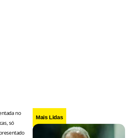
sentada no
Mais Lidas
cas, só
apresentado