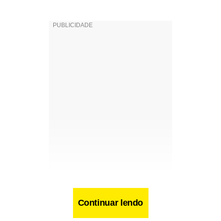
Continuar lendo
Facebook
WhatsApp
LinkedIn
Twitter
X
Telegram
Share