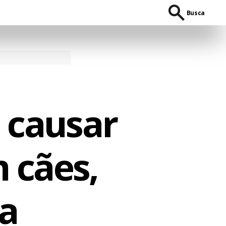
Busca
 causar
 cães,
ta