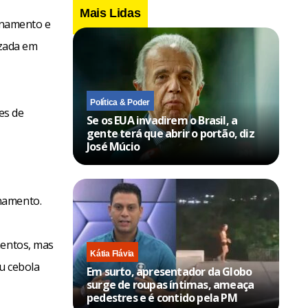
Mais Lidas
enamento e
izada em
Política & Poder
es de
Se os EUA invadirem o Brasil, a
gente terá que abrir o portão, diz
José Múcio
namento.
mentos, mas
Kátia Flávia
u cebola
Em surto, apresentador da Globo
surge de roupas íntimas, ameaça
pedestres e é contido pela PM