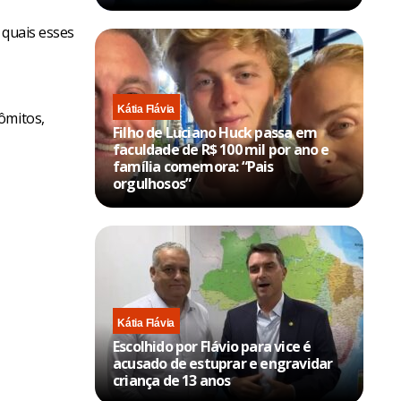
 quais esses
Kátia Flávia
ômitos,
Filho de Luciano Huck passa em
faculdade de R$ 100 mil por ano e
família comemora: “Pais
orgulhosos”
Kátia Flávia
Escolhido por Flávio para vice é
acusado de estuprar e engravidar
criança de 13 anos