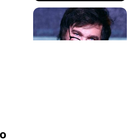
Política & Poder
Milei volta a chamar Lula de ‘ladrão’
e ‘corrupto’
o