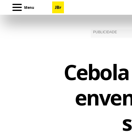
Menu
Cebola
enven
s