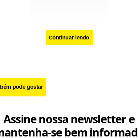
Continuar lendo
cebook
WhatsApp
LinkedIn
Twitter
X
Telegram
Share
bém pode gostar
Assine nossa newsletter e
mantenha-se bem informad