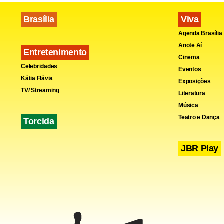
Brasília
Viva
Agenda Brasília
Anote Aí
Entretenimento
Cinema
Celebridades
Eventos
Kátia Flávia
Exposições
TV/ Streaming
Literatura
Música
Teatro e Dança
Torcida
JBR Play