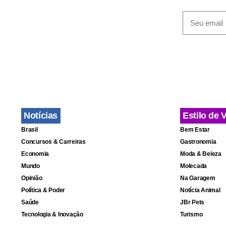
Notícias
Estilo de 
Brasil
Bem Estar
Concursos & Carreiras
Gastronomia
Economia
Moda & Beleza
Mundo
Molecada
Opinião
Na Garagem
Política & Poder
Notícia Animal
Saúde
JBr Pets
Tecnologia & Inovação
Turismo