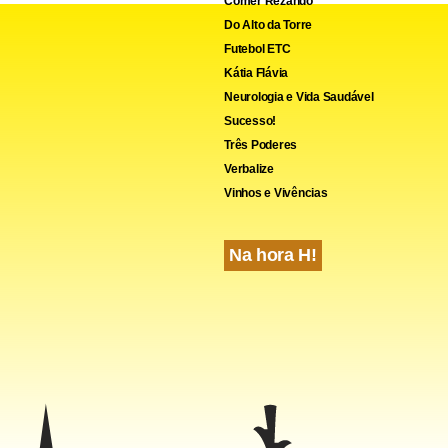
Comer Rezando
Do Alto da Torre
Futebol ETC
Kátia Flávia
Neurologia e Vida Saudável
Sucesso!
Três Poderes
Verbalize
Vinhos e Vivências
Na hora H!