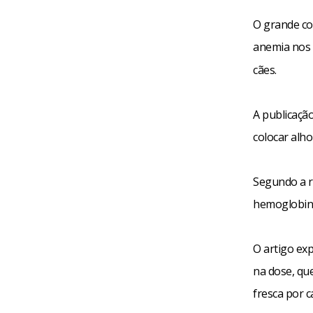
O grande co
anemia nos 
cães.
A publicação
colocar alho
Segundo a r
hemoglobina
O artigo ex
na dose, qu
fresca por c