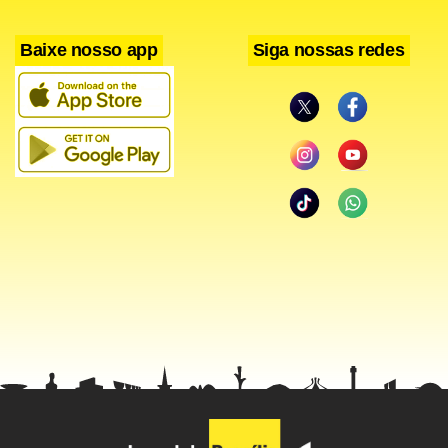
Barra-Ondina e Campo Grande, que atraem mais de um
milhão de foliões. Uma reunião entre o governador baiano
Baixe nosso app
Siga nossas redes
Rui Costa (PT) e o prefeito da capital, Bruno Reis (DEM)
deve acontecer ainda esta semana. “Tenho fé de que a
decisão está próxima de ser tomada e que seja a melhor
para a população”, disse Reis, em rede social. Segundo ele,
se for impossível fazer o carnaval em fevereiro, devido aos
números de covid, a festa pode ser remarcada para outra
data, fora da época.