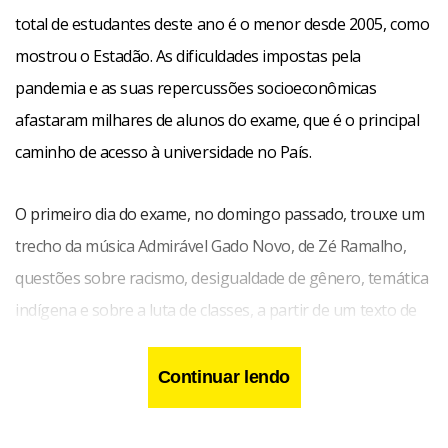
total de estudantes deste ano é o menor desde 2005, como
mostrou o Estadão. As dificuldades impostas pela
pandemia e as suas repercussões socioeconômicas
afastaram milhares de alunos do exame, que é o principal
caminho de acesso à universidade no País.
O primeiro dia do exame, no domingo passado, trouxe um
trecho da música Admirável Gado Novo, de Zé Ramalho,
questões sobre racismo, desigualdade de gênero, temática
indígena e sobre a luta de classes, a partir de um texto de
Friedrich Engels, coautor do Manifesto Comunista, com
Karl Marx. Incluiu, ainda, um item com a música Sinhá, de
Continuar lendo
Chico Buarque, além de trechos de outros cantores
nacionais.