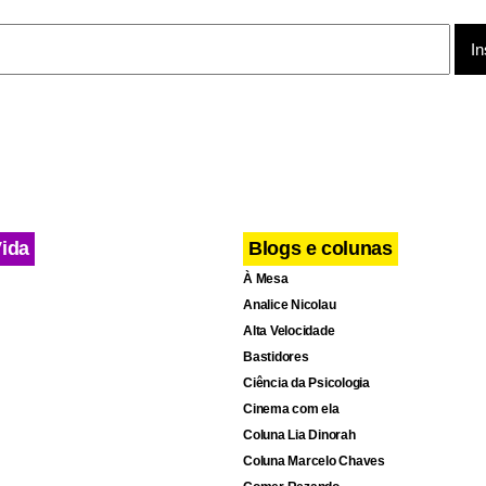
 primeiro vídeo, Maycon obriga o adolescente a “pedir” uma ta
rão”. O comparsa, que filmava o momento, grita: “vai doer”. No 
dupla faz ele contar que tentou roubar a bicicleta de um “homem
farol” e que não tem perna. Aos risos, eles fazem o jovem most
perguntam se ele gostou.
Vida
Blogs e colunas
À Mesa
Analice Nicolau
Alta Velocidade
Bastidores
Ciência da Psicologia
Cinema com ela
Coluna Lia Dinorah
Coluna Marcelo Chaves