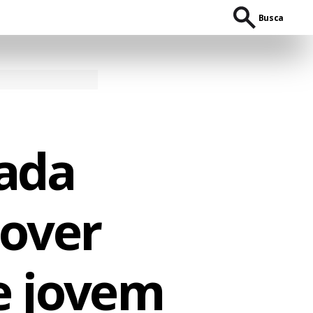
Busca
ada
mover
e jovem