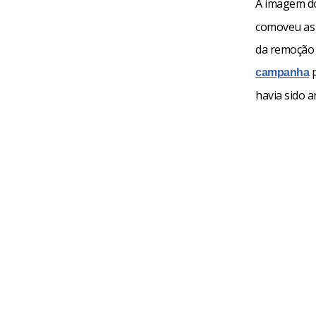
A imagem do 
comoveu as 
da remoção 
p
campanha
havia sido a