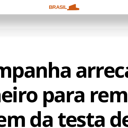
BRASIL
mpanha arrec
eiro para re
em da testa d