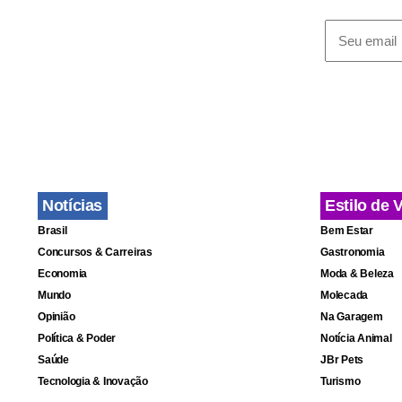
tortura. No
palavra “lad
registro, a 
trabalha no 
tatuagem e 
Notícias
Estilo de 
Brasil
Bem Estar
Concursos & Carreiras
Gastronomia
Economia
Moda & Beleza
Mundo
Molecada
Opinião
Na Garagem
Política & Poder
Notícia Animal
Saúde
JBr Pets
Tecnologia & Inovação
Turismo