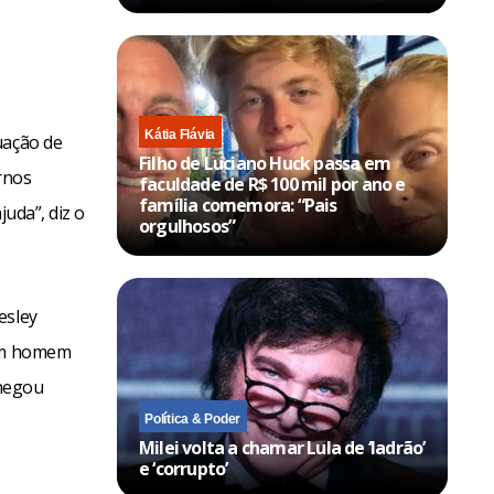
Kátia Flávia
uação de
Filho de Luciano Huck passa em
rnos
faculdade de R$ 100 mil por ano e
família comemora: “Pais
juda”, diz o
orgulhosos”
esley
 um homem
 negou
Política & Poder
Milei volta a chamar Lula de ‘ladrão’
e ‘corrupto’