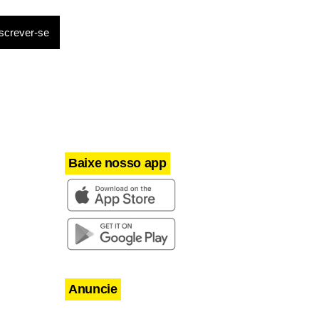
tuagem com a
outro
 que
rar sua
Baixe nosso app
Anuncie