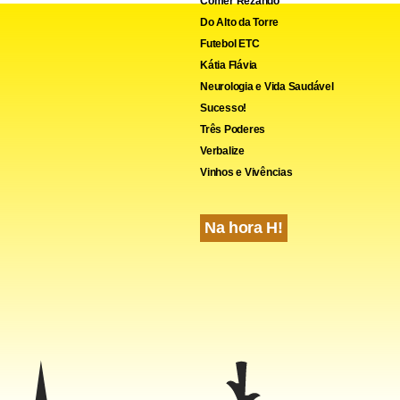
Comer Rezando
Do Alto da Torre
Futebol ETC
Kátia Flávia
Neurologia e Vida Saudável
Sucesso!
cebook
WhatsApp
LinkedIn
Twitter
X
Telegram
Share
Três Poderes
Verbalize
Vinhos e Vivências
Na hora H!