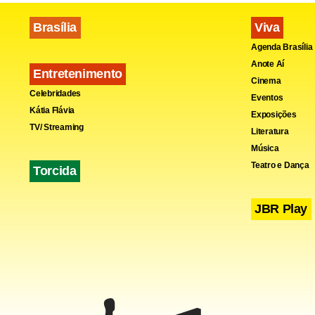
Brasília
Viva
Agenda Brasília
Anote Aí
Entretenimento
Cinema
Celebridades
Fa
Eventos
Kátia Flávia
Exposições
TV/ Streaming
Literatura
Música
Teatro e Dança
Torcida
JBR Play