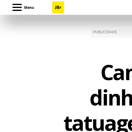
Menu
Ca
dinh
tatuag