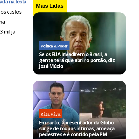
ada na testa
Mais Lidas
 os custos
uma
 mil já
Política & Poder
Se os EUA invadirem o Brasil, a
gente terá que abrir o portão, diz
José Múcio
Kátia Flávia
Em surto, apresentador da Globo
surge de roupas íntimas, ameaça
pedestres e é contido pela PM