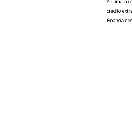
A Câmara do
crédito ext
Financiament