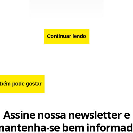
Continuar lendo
cebook
WhatsApp
LinkedIn
Twitter
X
Telegram
Share
bém pode gostar
Assine nossa newsletter e
mantenha-se bem informad