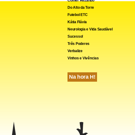
Comer Rezando
Do Alto da Torre
Futebol ETC
Kátia Flávia
Neurologia e Vida Saudável
Sucesso!
Três Poderes
Verbalize
Vinhos e Vivências
Na hora H!