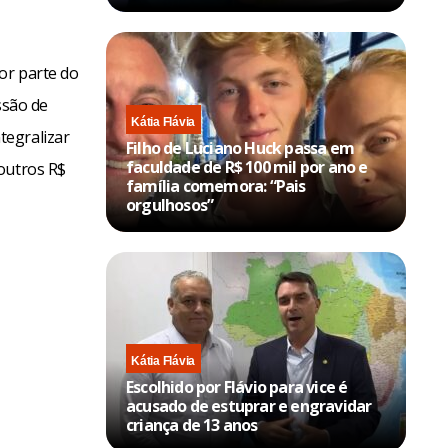
or parte do
ssão de
Kátia Flávia
tegralizar
Filho de Luciano Huck passa em
faculdade de R$ 100 mil por ano e
outros R$
família comemora: “Pais
orgulhosos”
Kátia Flávia
Escolhido por Flávio para vice é
acusado de estuprar e engravidar
criança de 13 anos