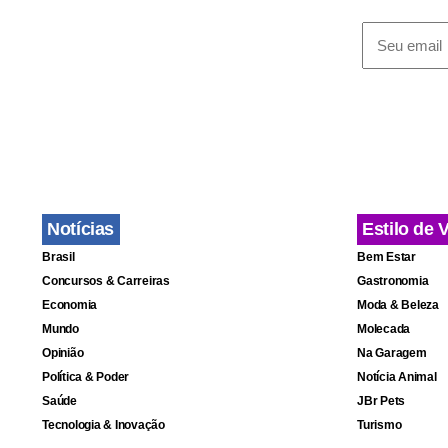
Notícias
Estilo de 
Brasil
Bem Estar
Concursos & Carreiras
Gastronomia
Economia
Moda & Beleza
Mundo
Molecada
Opinião
Na Garagem
Política & Poder
Notícia Animal
Saúde
JBr Pets
Tecnologia & Inovação
Turismo