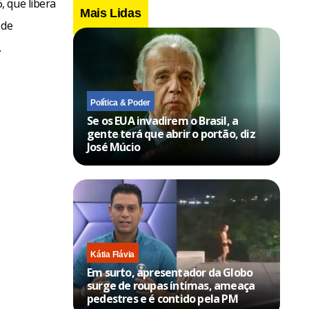
, que libera
Mais Lidas
 de
.
Política & Poder
Se os EUA invadirem o Brasil, a
gente terá que abrir o portão, diz
José Múcio
Kátia Flávia
Em surto, apresentador da Globo
surge de roupas íntimas, ameaça
pedestres e é contido pela PM