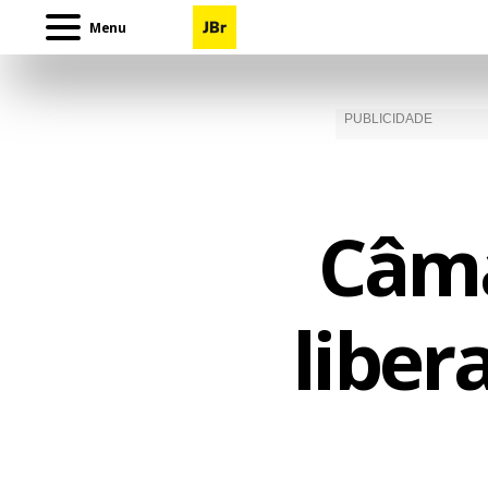
Menu
Câma
liber