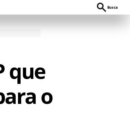
Busca
P que
para o