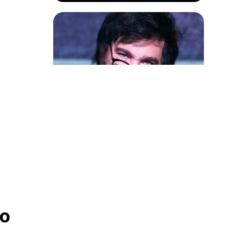
Política & Poder
Milei volta a chamar Lula de ‘ladrão’
e ‘corrupto’
o