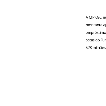
A MP 686, e
montante apo
empréstimos
cotas do Fu
578 milhões 