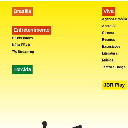
Brasília
Viva
Agenda Brasília
Anote Aí
Entretenimento
Cinema
Celebridades
Eventos
Kátia Flávia
Exposições
TV/ Streaming
Literatura
Música
Teatro e Dança
Torcida
JBR Play