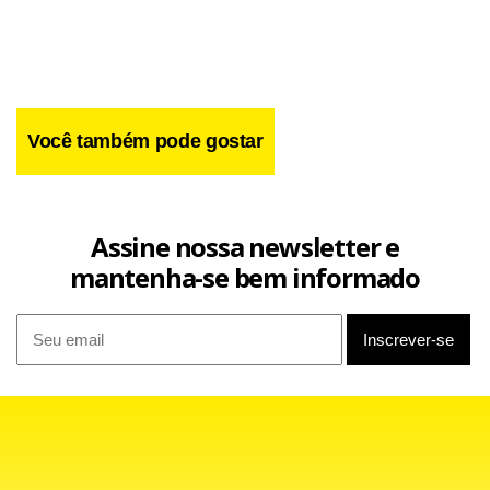
Você também pode gostar
Assine nossa newsletter e
mantenha-se bem informado
As duas devem protagonizar apenas um dos confrontos da
disputa feminina, que terá ainda nomes como Ednalva
Laureano (tricampeã da prova entre 2002 e 2004) e Lucélia
Peres. A corrida funcionará como parte da preparação das
atletas para a disputa dos 10 mil metros nos Jogos Pan-