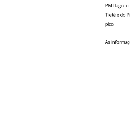
PM flagrou 
Tietê e do 
pico.
As informaç