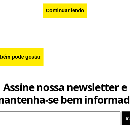
Continuar lendo
cebook
WhatsApp
LinkedIn
Twitter
X
Telegram
Share
bém pode gostar
Assine nossa newsletter e
mantenha-se bem informad