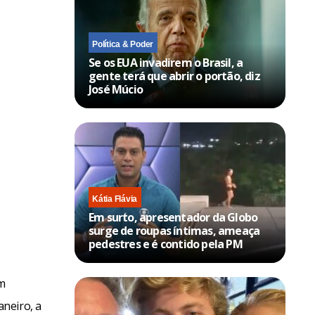
Política & Poder
Se os EUA invadirem o Brasil, a
gente terá que abrir o portão, diz
José Múcio
Kátia Flávia
Em surto, apresentador da Globo
surge de roupas íntimas, ameaça
pedestres e é contido pela PM
am
neiro, a