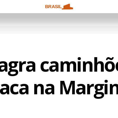
BRASIL
flagra caminh
laca na Margin