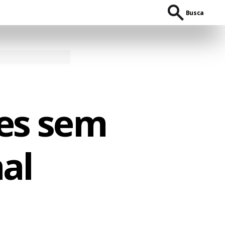
Busca
ões sem
al