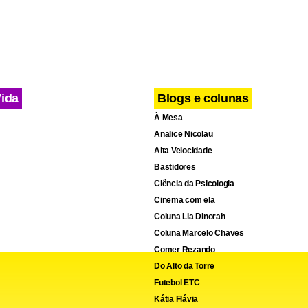
Vida
Blogs e colunas
À Mesa
Analice Nicolau
Alta Velocidade
Bastidores
Ciência da Psicologia
Cinema com ela
Coluna Lia Dinorah
Coluna Marcelo Chaves
Comer Rezando
Do Alto da Torre
Futebol ETC
Kátia Flávia