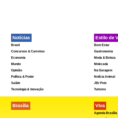
Notícias
Estilo de 
Brasil
Bem Estar
Concursos & Carreiras
Gastronomia
Economia
Moda & Beleza
Mundo
Molecada
Opinião
Na Garagem
Política & Poder
Notícia Animal
Saúde
JBr Pets
Tecnologia & Inovação
Turismo
Brasília
Viva
Agenda Brasília