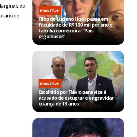
Marginais do
Kátia Flávia
orário de
Filho de Luciano Huck passa em
faculdade de R$ 100 mil por ano e
família comemora: “Pais
orgulhosos”
Kátia Flávia
Escolhido por Flávio para vice é
acusado de estuprar e engravidar
criança de 13 anos