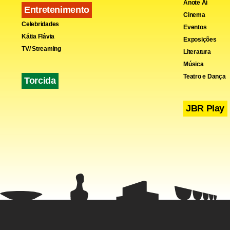
Anote Aí
Entretenimento
Cinema
Celebridades
Eventos
Kátia Flávia
Exposições
TV/ Streaming
Literatura
Música
Teatro e Dança
Torcida
JBR Play