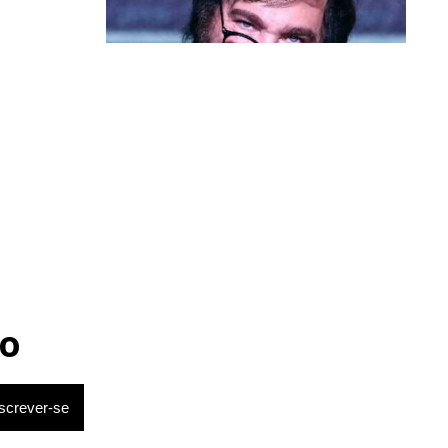
Política & Poder
Milei volta a chamar Lula de ‘ladrão’
e ‘corrupto’
o