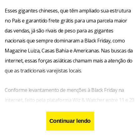
Esses gigantes chineses, que têm ampliado sua estrutura
no País e garantido frete grátis para uma parcela maior
das vendas, já são rivais de peso para as gigantes
nacionais que sempre dominaram a Black Friday, como
Magazine Luiza, Casas Bahia e Americanas. Nas buscas da
internet, essas forças asiáticas chamam mais a atenção do
que as tradicionais varejistas locais.
Conforme levantamento de menções à Black Friday na
internet, feito pela plataforma Wiz & Watcher entre 11 e 23
de novembro, das cinco marcas mais lembradas em relação
à data de compras na rede, apenas uma era brasileira. Ao
Continuar lendo
todo, foram analisadas 52 mil publicações. Shopee,
AliExpress, Shein, Amazon e Lojas Americanas saíram na