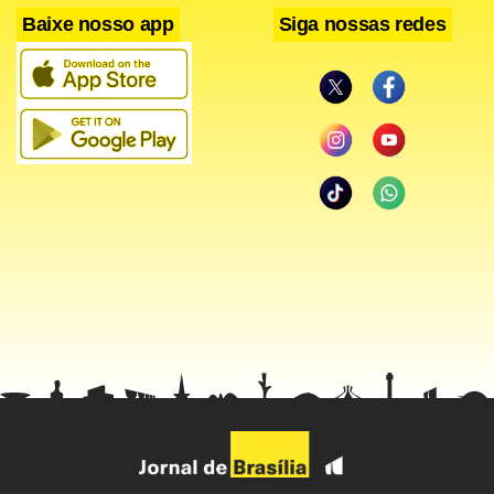
Baixe nosso app
Siga nossas redes
Receio
“Existe desconfiança do brasileiro em relação a efetividade
das promoções da Black Friday no País. Com essa super
digitalização do processo de compra, é mais fácil comparar
e ver os preços que são praticados lá fora”, diz a fundadora
da Wiz & Watcher, Cíntia Gonçalves.
Nem o dólar alto ou o tempo mais longo para a entrega
tem sido empecilho para as compras além das fronteiras.
Para a empreendedora Fernanda Magalhães, de 30 anos, o
foco das compras na China são as decorações de Natal. “Fui
a lojas físicas atrás de promoções, mas o preço estava
muito mais alto”, afirma. “Meu carrinho de compras na