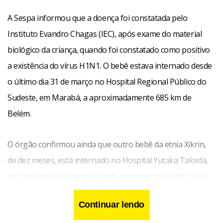
A Sespa informou que a doença foi constatada pelo
Instituto Evandro Chagas (IEC), após exame do material
biológico da criança, quando foi constatado como positivo
a existência do vírus H1N1. O bebê estava internado desde
o último dia 31 de março no Hospital Regional Público do
Sudeste, em Marabá, a aproximadamente 685 km de
Belém.
O órgão confirmou ainda que outro bebê da etnia Xikrin,
de dez meses, está internado no Hospital Yutaka Takeda,
em Parauepebas, também com diagnóstico positivo para
H1N1. Segundo a Secretaria, o estado de saúde da paciente
Continuar lendo
é estável. A Pasta afirma que a criança também não possui