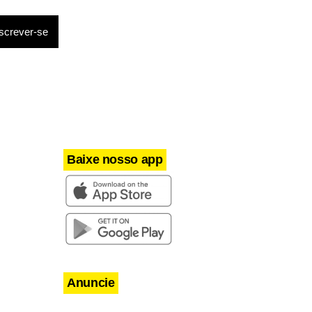
ndice leva
Baixe nosso app
Anuncie