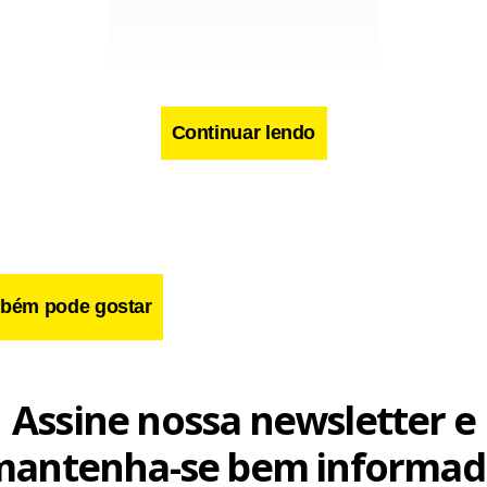
Continuar lendo
gativo, que passou a ser publicado após decisão judicial, o Canta
bém pode gostar
rcentual e está em – 13%. De acordo com o terceiro índice, a m
bém subiu 0,1 ponto , e ficou em 12,6%.
Assine nossa newsletter e
anciais
mantenha-se bem informad