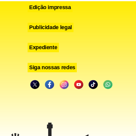
Edição impressa
 o
idade. Rio
Publicidade legal
Expediente
o Claro foi
Siga nossas redes