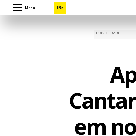
Menu
Ap
Cantar
em no