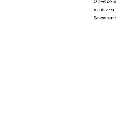
O nível do 
manteve-se e
Saneamento 