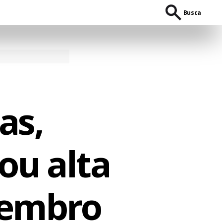
Busca
as,
ou alta
tembro