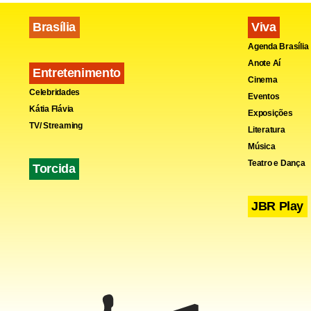
Brasília
Viva
Atual respo
Agenda Brasília
Guarapirang
Anote Aí
Entretenimento
Grande teve
Cinema
Celebridades
Eventos
Kátia Flávia
Exposições
O Alto Cotia
TV/ Streaming
Literatura
o único a ca
Música
Teatro e Dança
Torcida
Fa
JBR Play