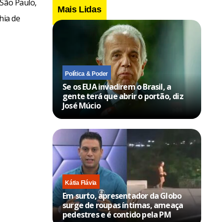
 São Paulo,
Mais Lidas
hia de
Política & Poder
Se os EUA invadirem o Brasil, a
gente terá que abrir o portão, diz
José Múcio
Kátia Flávia
Em surto, apresentador da Globo
surge de roupas íntimas, ameaça
pedestres e é contido pela PM