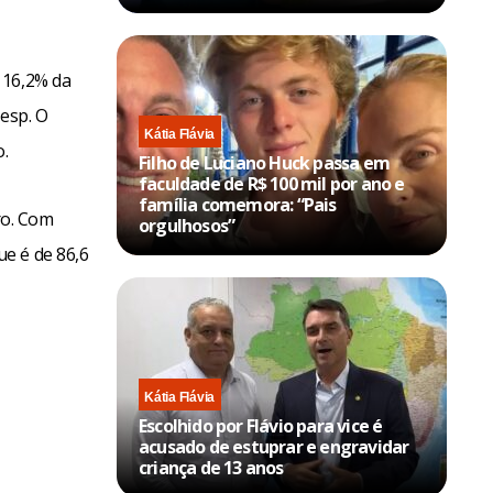
 16,2% da
besp. O
Kátia Flávia
.
Filho de Luciano Huck passa em
faculdade de R$ 100 mil por ano e
família comemora: “Pais
ro. Com
orgulhosos”
e é de 86,6
Kátia Flávia
Escolhido por Flávio para vice é
acusado de estuprar e engravidar
criança de 13 anos