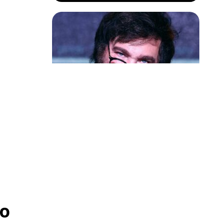
Política & Poder
Milei volta a chamar Lula de ‘ladrão’
e ‘corrupto’
reira subiu
edição do
o