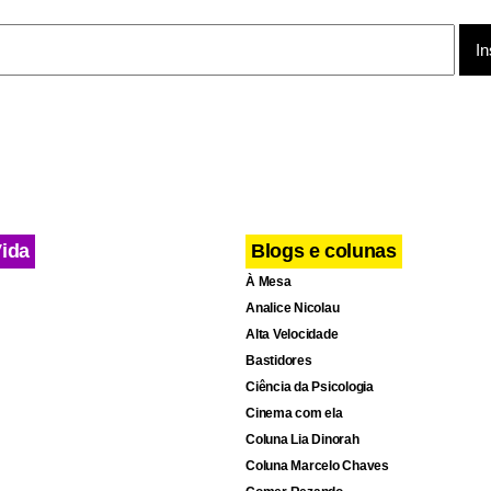
to Tietê, que atravessa crise severa, ficou estável em 15%. Esse í
 volume morto, acrescentado no ano passado.
Vida
Blogs e colunas
À Mesa
Analice Nicolau
Alta Velocidade
Bastidores
Ciência da Psicologia
Cinema com ela
Coluna Lia Dinorah
Coluna Marcelo Chaves