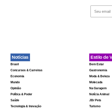
O Sistema Al
em conta um
Notícias
Estilo de 
Brasil
Bem Estar
Concursos & Carreiras
Gastronomia
Economia
Moda & Beleza
Mundo
Molecada
Opinião
Na Garagem
Política & Poder
Notícia Animal
Saúde
JBr Pets
Tecnologia & Inovação
Turismo