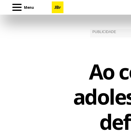
Menu
Ao 
adole
def