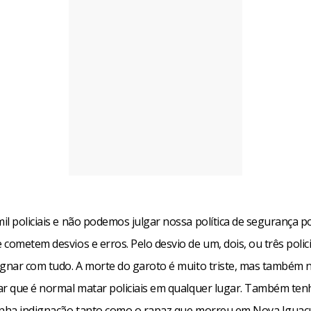
l policiais e não podemos julgar nossa política de segurança p
cometem desvios e erros. Pelo desvio de um, dois, ou três polic
gnar com tudo. A morte do garoto é muito triste, mas também nã
ar que é normal matar policiais em qualquer lugar. Também te
inha indignação tanto como o rapaz que morreu em Nova Iguaç