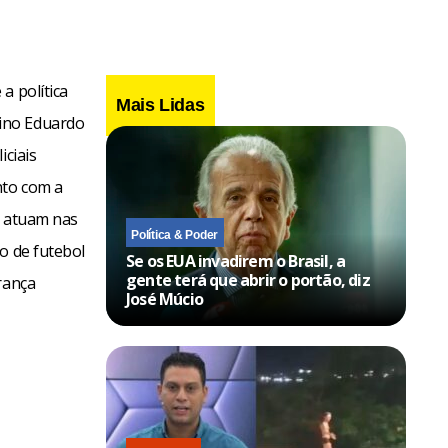
a política
Mais Lidas
nino Eduardo
iciais
nto com a
e atuam nas
Política & Poder
o de futebol
Se os EUA invadirem o Brasil, a
gente terá que abrir o portão, diz
rança
José Múcio