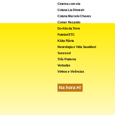
 de patrulhar”, disse o governador.
Cinema com ela
Coluna Lia Dinorah
cebook
WhatsApp
LinkedIn
Twitter
X
Telegram
Share
Coluna Marcelo Chaves
Comer Rezando
Do Alto da Torre
Futebol ETC
Kátia Flávia
Neurologia e Vida Saudável
Sucesso!
Três Poderes
Verbalize
Vinhos e Vivências
Na hora H!