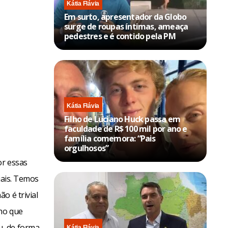
Kátia Flávia
Em surto, apresentador da Globo
surge de roupas íntimas, ameaça
pedestres e é contido pela PM
Kátia Flávia
Filho de Luciano Huck passa em
faculdade de R$ 100 mil por ano e
família comemora: “Pais
orgulhosos”
or essas
iais. Temos
o é trivial
nho que
u, de forma
Kátia Flávia