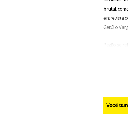
brutal, com
entrevista 
Getúlio Varg
Pezão se ref
torturado at
César Mello
Potter, mor
Você tam