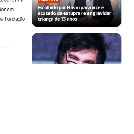
Escolhido por Flávio para vice é
ador em
acusado de estuprar e engravidar
 na Fundação
criança de 13 anos
rmiga,
, e Caio
mes Harry
Política & Poder
eira, 30.
Milei volta a chamar Lula de ‘ladrão’
e ‘corrupto’