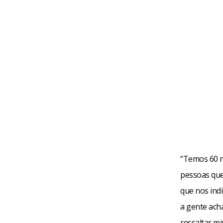
“Temos 60 mi
pessoas que 
que nos indi
a gente ach
ressaltar m