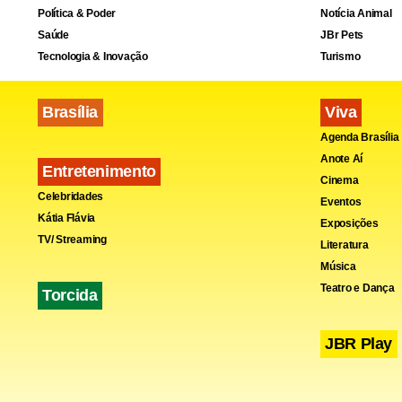
dificuldades
Política & Poder
Notícia Animal
Saúde
JBr Pets
Fa
Tecnologia & Inovação
Turismo
Brasília
Viva
Agenda Brasília
Anote Aí
Entretenimento
Cinema
Celebridades
Eventos
Kátia Flávia
Exposições
TV/ Streaming
Literatura
Música
Teatro e Dança
Torcida
JBR Play