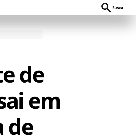
Busca
e de
sai em
a de