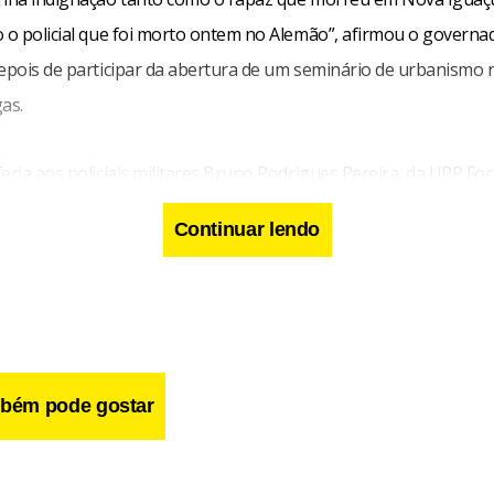
o o policial que foi morto ontem no Alemão”, afirmou o govern
depois de participar da abertura de um seminário de urbanismo
as.
eria aos policiais militares Bruno Rodrigues Pereira, da UPP Fo
é a morte ao ser identificado como PM, na noite de domingo, 27
Continuar lendo
, da UPP Fazendinha, que também era o dublador oficial dos fil
to em patrulha no Complexo do Alemão, na manhã desta quarta-f
bém pode gostar