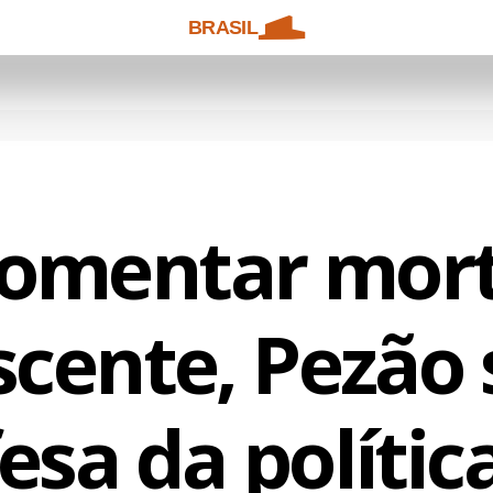
BRASIL
comentar mort
scente, Pezão 
esa da polític