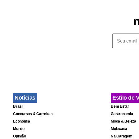
Pezão disse
“abusos e e
Notícias
Estilo de 
resistência,
Brasil
Bem Estar
o secretári
Concursos & Carreiras
Gastronomia
área de seg
Economia
Moda & Beleza
normal o tr
Mundo
Molecada
Opinião
Na Garagem