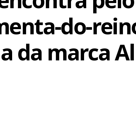
cebook
WhatsApp
LinkedIn
Twitter
X
Telegram
Share
enta-do-rein
a da marca Al