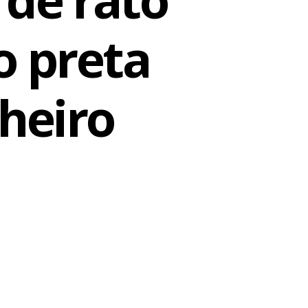
o preta
heiro