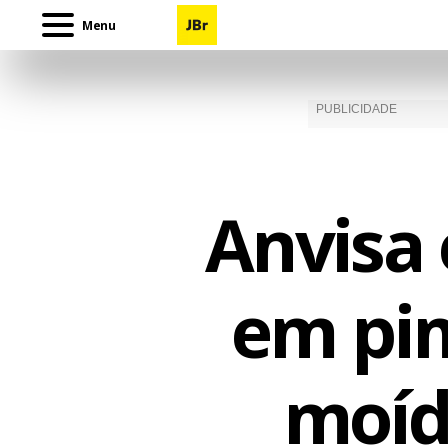
Menu
Anvisa 
em pim
moíd