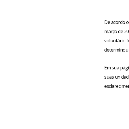
De acordo c
março de 20
voluntário f
determinou 
Em sua pági
suas unidad
esclarecime