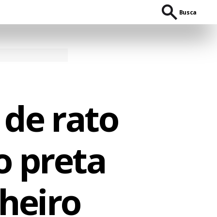
Busca
 de rato
o preta
heiro