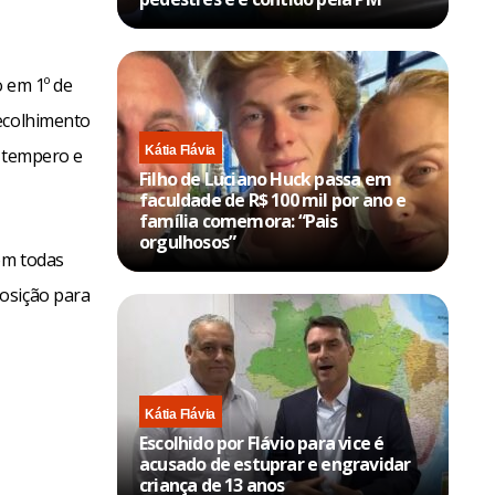
o em 1º de
recolhimento
Kátia Flávia
o tempero e
Filho de Luciano Huck passa em
faculdade de R$ 100 mil por ano e
família comemora: “Pais
orgulhosos”
om todas
osição para
Kátia Flávia
Escolhido por Flávio para vice é
acusado de estuprar e engravidar
criança de 13 anos