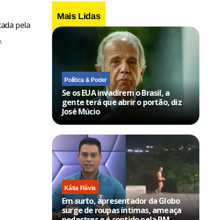
Mais Lidas
cada pela
.
Política & Poder
Se os EUA invadirem o Brasil, a
gente terá que abrir o portão, diz
José Múcio
Kátia Flávia
Em surto, apresentador da Globo
surge de roupas íntimas, ameaça
pedestres e é contido pela PM