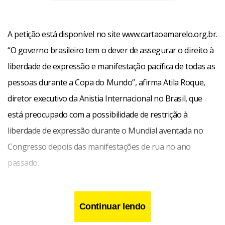
A petição está disponível no site www.cartaoamarelo.org.br.
“O governo brasileiro tem o dever de assegurar o direito à
liberdade de expressão e manifestação pacífica de todas as
pessoas durante a Copa do Mundo”, afirma Atila Roque,
diretor executivo da Anistia Internacional no Brasil, que
está preocupado com a possibilidade de restrição à
liberdade de expressão durante o Mundial aventada no
Congresso depois das manifestações de rua no ano
passado.
“Diante deste contexto, estamos convocando a sociedade
Continuar lendo
mundial a dar um cartão amarelo de advertência para o