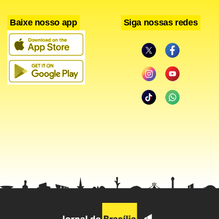
Baixe nosso app
Siga nossas redes
“É urgente regulamentar o uso das chamadas armas
`menos letais’, que têm sido usadas amplamente, e garantir
treinamento adequado das forças de segurança para o
policiamento dessas manifestações, além de assegurar
mecanismos eficazes de responsabilização nos casos de
uso excessivo ou desnecessário da força e outros abusos
cometidos por agentes do Estado”.
Facebook
WhatsApp
LinkedIn
Twitter
X
Telegram
Share