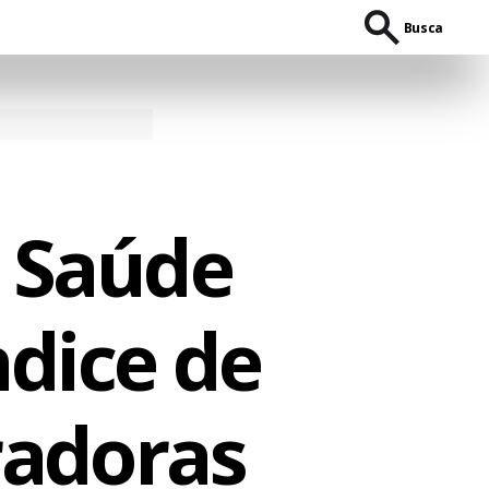
Busca
e Saúde
ndice de
radoras