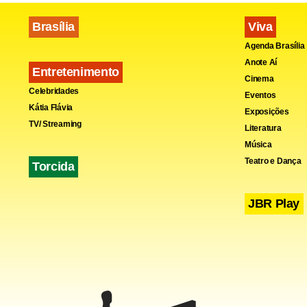
Brasília
Viva
Agenda Brasília
Anote Aí
Entretenimento
Cinema
Celebridades
Eventos
Kátia Flávia
Exposições
TV/ Streaming
Literatura
Música
Teatro e Dança
Torcida
JBR Play