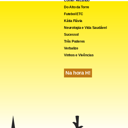
Comer Rezando
Do Alto da Torre
Futebol ETC
Kátia Flávia
Neurologia e Vida Saudável
Sucesso!
Três Poderes
Verbalize
Vinhos e Vivências
Na hora H!