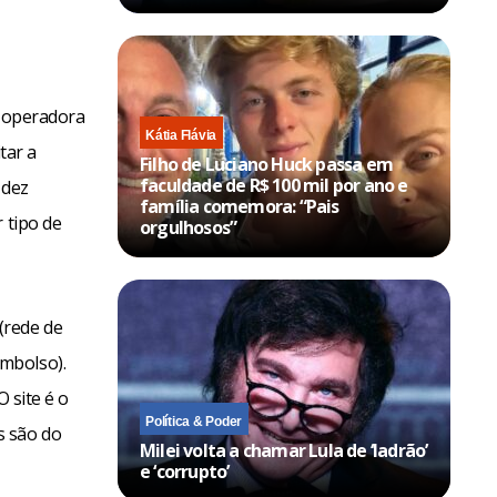
a operadora
Kátia Flávia
tar a
Filho de Luciano Huck passa em
faculdade de R$ 100 mil por ano e
 dez
família comemora: “Pais
 tipo de
orgulhosos”
(rede de
mbolso).
 site é o
Política & Poder
s são do
Milei volta a chamar Lula de ‘ladrão’
e ‘corrupto’