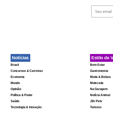
Notícias
Estilo de 
Brasil
Bem Estar
Concursos & Carreiras
Gastronomia
Economia
Moda & Beleza
Mundo
Molecada
Opinião
Na Garagem
Política & Poder
Notícia Animal
Saúde
JBr Pets
Tecnologia & Inovação
Turismo