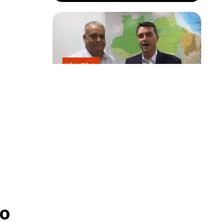
Kátia Flávia
Escolhido por Flávio para vice é
acusado de estuprar e engravidar
criança de 13 anos
o