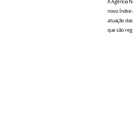
A Agência N
novo Índice
atuação das
que são reg