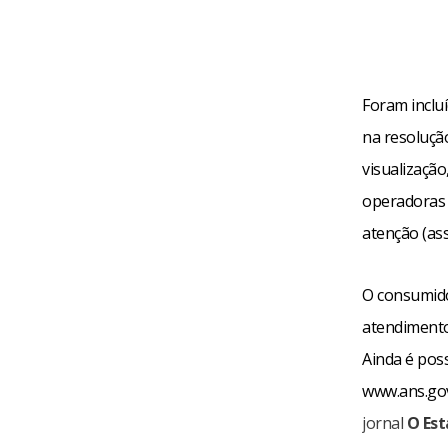
Foram inclu
na resolução
visualizaçã
operadoras c
atenção (as
O consumido
atendimento
Ainda é poss
www.ans.gov
jornal
O Est