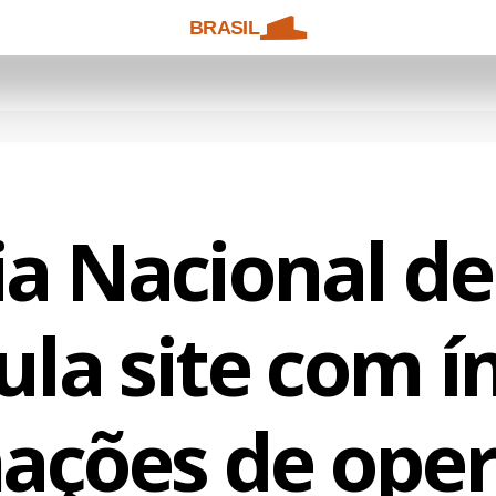
BRASIL
a Nacional d
la site com í
ações de ope