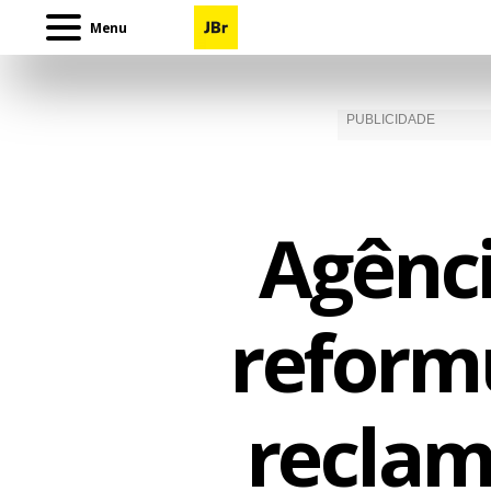
Menu
Agênci
reformu
reclam