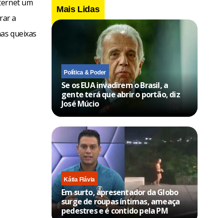
nternet um
Mais Lidas
rar a
nas queixas
Política & Poder
Se os EUA invadirem o Brasil, a
gente terá que abrir o portão, diz
José Múcio
Kátia Flávia
Em surto, apresentador da Globo
surge de roupas íntimas, ameaça
pedestres e é contido pela PM