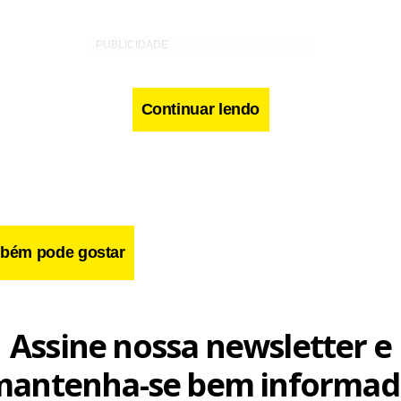
Continuar lendo
bém pode gostar
Assine nossa newsletter e
mantenha-se bem informad
cebook
WhatsApp
LinkedIn
Twitter
X
Telegram
Share