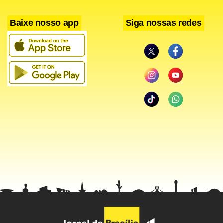
Baixe nosso app
Siga nossas redes
“Cada uma das quatro barragens, dos Rios Jaguari, Jacareí,
Cachoeira e Atibainha, entretanto, tem estruturas de
descarga de fundo, que permitem 0 fluxo contínuo de água
de partes mais profundas das represas para jusante,
mantendo vazões nos rios”, afirma Segamarchi.
É justamente esse “fluxo contínuo” da água na reserva