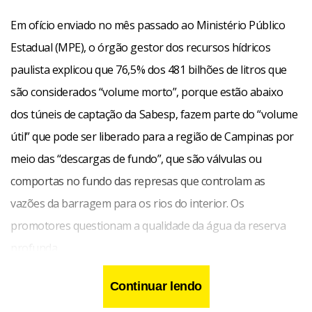
Em ofício enviado no mês passado ao Ministério Público
Estadual (MPE), o órgão gestor dos recursos hídricos
paulista explicou que 76,5% dos 481 bilhões de litros que
são considerados “volume morto”, porque estão abaixo
dos túneis de captação da Sabesp, fazem parte do “volume
útil” que pode ser liberado para a região de Campinas por
meio das “descargas de fundo”, que são válvulas ou
comportas no fundo das represas que controlam as
vazões da barragem para os rios do interior. Os
promotores questionam a qualidade da água da reserva
profunda.
Continuar lendo
“Entre os mínimos operacionais da Sabesp e essas