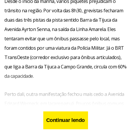
Desde o início da manhã, vários piquetes prejudicam o
trânsito na região. Por volta das 8h30, grevistas fecharam
duas das três pistas da pista sentido Barra da Tijuca da
Avenida Ayrton Senna, na saída da Linha Amarela. Eles
tentaram evitar que um ônibus passasse pelo local, mas
foram contidos por uma viatura da Polícia Militar. Já o BRT
TransOeste (corredor exclusivo para ônibus articulados),
que liga a Barra da Tijuca a Campo Grande, circula com 60%
da capacidade.
Perto dali, outra manifestação fechou mais cedo a Avenida
Edgard Werneck, em Jacarepaguá. Poucos ônibus comuns
circulam pelo bairro. Os pontos estão lotados. Os ônibus
Continuar lendo
executivos, conhecidos como frescões, circulam cheios, com