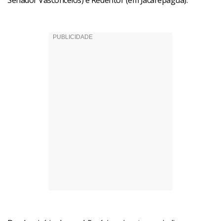
Senador Vasconcelos) e Redentor (em Jacarepaguá).