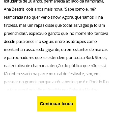
estudante de 20 anos, permanecia ao lado da namorada,
Ana Beatriz, dois anos mais nova. “Sabe como é, né?
Namorada não quer ver o show. Agora, queríamos ir na
tirolesa, mas um rapaz disse que todas as vagas já foram
preenchidas”, explicou o garoto que, no momento, tentava
decidir para onde ir a seguir, entre as atrações como
montanha-russa, roda-gigante, ou em estantes de marcas
e patrocinadores que se estendem por toda a Rock Street,
na tentativa de chamar a atenção do público que não está
tão interessado na parte musical do festival e, sim, em
passear no grande parque a céu aberto que é o Rock in Rio
– a tal experiência tão defendida por Roberto Medina,
presidente e criador do evento.
Continuar lendo