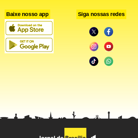
Baixe nosso app
Siga nossas redes
O dia é de pop e a prioridade é circular. Os amigos Ralf
Gomes, Everson Gonçalves, ambos de 24 anos, e Victor
Martins, de 27, vieram de Angra dos Reis para ver Rihanna
e Sam Smith. Na verdade, Marques conta que ele não faz
questão de assistir ao pop exibido no Palco Mundo. “Vim