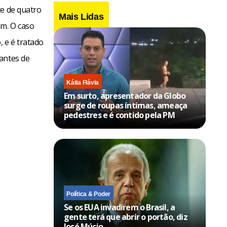
te de quatro
Mais Lidas
ém. O caso
 e é tratado
antes de
Kátia Flávia
Em surto, apresentador da Globo
surge de roupas íntimas, ameaça
pedestres e é contido pela PM
Política & Poder
Se os EUA invadirem o Brasil, a
gente terá que abrir o portão, diz
José Múcio