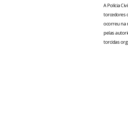
A Polícia C
torcedores 
ocorreu na 
pelas autor
torcidas or