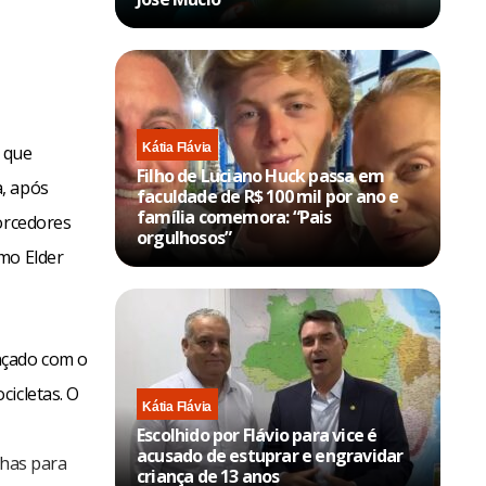
Kátia Flávia
, que
Filho de Luciano Huck passa em
a, após
faculdade de R$ 100 mil por ano e
família comemora: “Pais
torcedores
orgulhosos”
mo Elder
nçado com o
cicletas. O
Kátia Flávia
Escolhido por Flávio para vice é
acusado de estuprar e engravidar
nhas para
criança de 13 anos