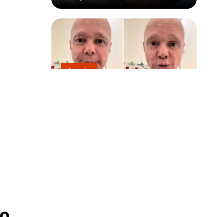
Kátia Flávia
Em tratamento contra câncer raro,
Netinho sofre queda no banheiro
após sessão de quimio
o