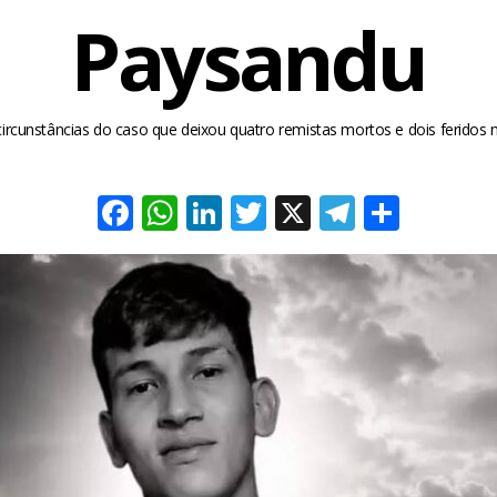
Paysandu
a circunstâncias do caso que deixou quatro remistas mortos e dois feridos 
Facebook
WhatsApp
LinkedIn
Twitter
X
Telegra
Share