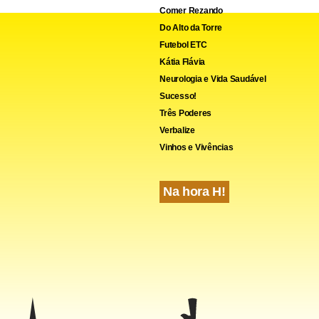
Comer Rezando
Do Alto da Torre
Futebol ETC
Kátia Flávia
Neurologia e Vida Saudável
Sucesso!
Três Poderes
Verbalize
Vinhos e Vivências
Na hora H!