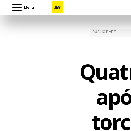
Menu
Quat
apó
tor