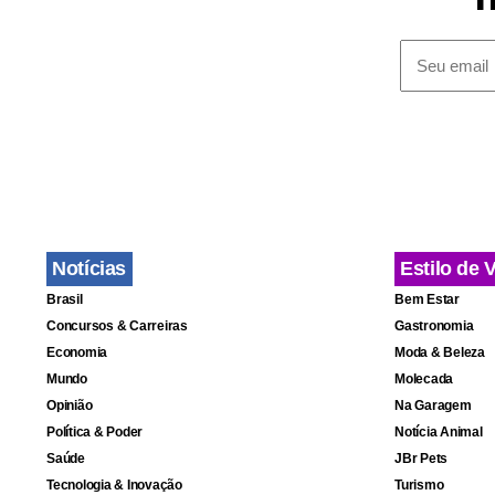
De acordo c
liberdade p
corresponde
quantia aind
(CNH), fora
homicídio c
possível rel
Notícias
Estilo de 
Fa
Brasil
Bem Estar
Concursos & Carreiras
Gastronomia
Economia
Moda & Beleza
Mundo
Molecada
Opinião
Na Garagem
Política & Poder
Notícia Animal
Saúde
JBr Pets
Tecnologia & Inovação
Turismo