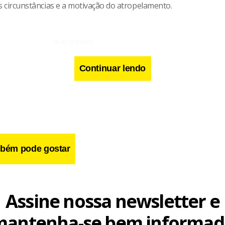
s circunstâncias e a motivação do atropelamento.
Continuar lendo
bém pode gostar
Assine nossa newsletter e
mantenha-se bem informad