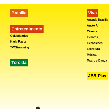
Brasília
Viva
Agenda Brasília
Anote Aí
Entretenimento
Cinema
Celebridades
Eventos
Kátia Flávia
Exposições
TV/ Streaming
Literatura
Música
Teatro e Dança
Torcida
JBR Play