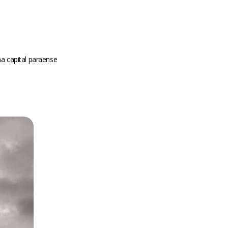
na capital paraense
m