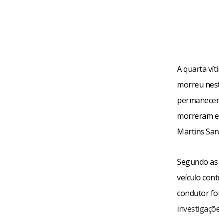
A quarta vít
morreu nest
permanecer 
morreram em
Martins San
Segundo as 
veículo con
condutor foi
investigaçõ