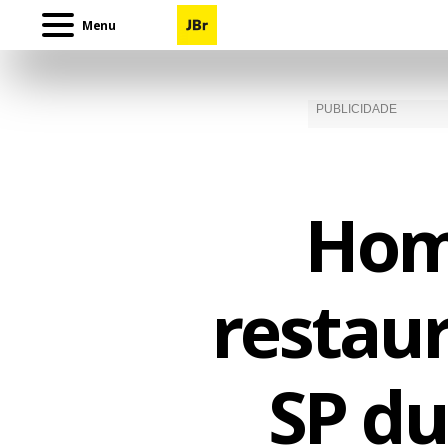
Menu
Hom
restau
SP du