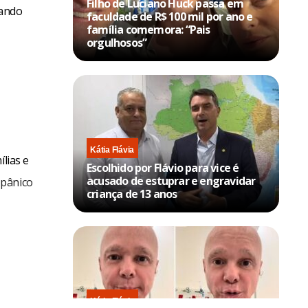
Filho de Luciano Huck passa em
cando
faculdade de R$ 100 mil por ano e
família comemora: “Pais
orgulhosos”
Kátia Flávia
lias e
Escolhido por Flávio para vice é
acusado de estuprar e engravidar
 pânico
criança de 13 anos
Kátia Flávia