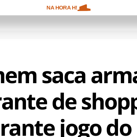
NA HORA H!
em saca arm
rante de shop
rante jogo do 