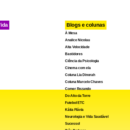
u ameaça, tanto dentro quanto fora de seus restaurantes.
ng Center Norte informou que está à disposição das autoridades
Vida
Blogs e colunas
om as investigações.
À Mesa
Analice Nicolau
Alta Velocidade
Bastidores
Ciência da Psicologia
Cinema com ela
Coluna Lia Dinorah
Coluna Marcelo Chaves
Comer Rezando
Do Alto da Torre
Futebol ETC
Kátia Flávia
Neurologia e Vida Saudável
Sucesso!