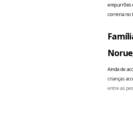
empurrões e
correria no l
Famíli
Norue
Ainda de aco
crianças ac
entre as pe