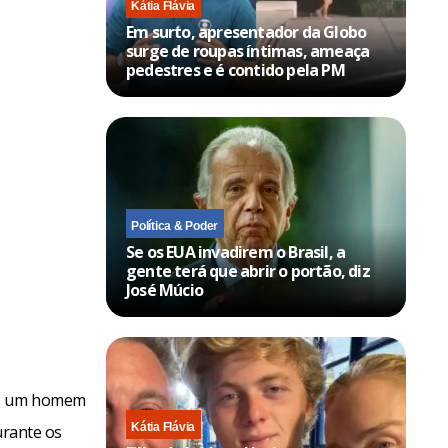
Kátia Flávia
Em surto, apresentador da Globo
surge de roupas íntimas, ameaça
pedestres e é contido pela PM
Política & Poder
Se os EUA invadirem o Brasil, a
gente terá que abrir o portão, diz
José Múcio
tre um homem
Kátia Flávia
urante os