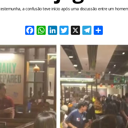
estemunha, a confusão teve início após uma discussão entre um home
Facebook
WhatsApp
LinkedIn
Twitter
X
Telegra
Share