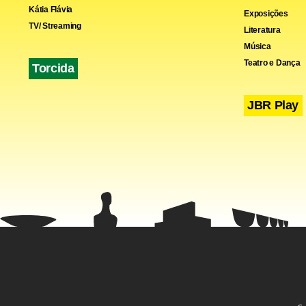
Kátia Flávia
Exposições
TV/ Streaming
Literatura
Música
Fa
Teatro e Dança
Torcida
JBR Play