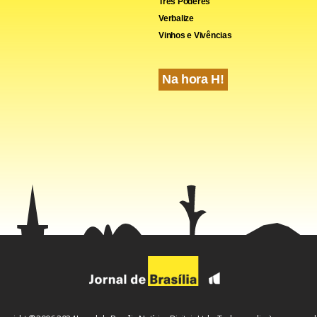
Três Poderes
Verbalize
Vinhos e Vivências
cebook
WhatsApp
LinkedIn
Twitter
X
Telegram
Share
Na hora H!