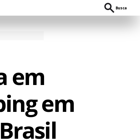
Busca
a em
ping em
Brasil