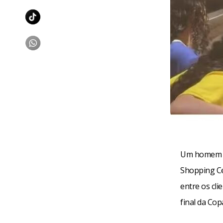
Um homem s
Shopping Ce
entre os cli
final da Co