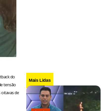
tback do
Mais Lidas
de tensão
s oitavas de