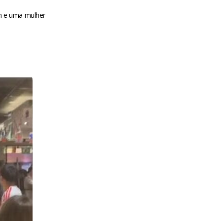
m e uma mulher
m