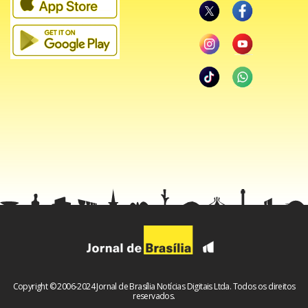
Facebook
WhatsApp
LinkedIn
Twitter
X
Telegram
Share
Copyright © 2006-2024 Jornal de Brasília Notícias Digitais Ltda. Todos os direitos
reservados.