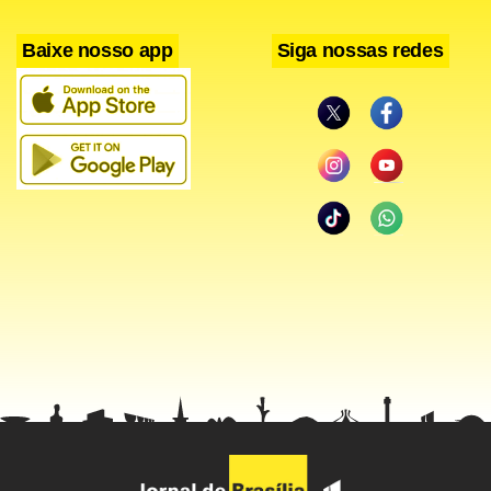
Baixe nosso app
Siga nossas redes
Pelo telefone: (11) 2846-6244 (apenas cartão de crédito)*
Pela internet: www.fifa.com (apenas cartão de crédito)*
* Ingressos entregues pelos Correios ou retirados nas
bilheterias antes dos jogos
Segunda fase de vendas: a partir de 23 setembro
Além das opções de telefone e internet, os ingressos serão
vendidos nas bilheterias dos ginásios:
Nilson Nelson (Eixo Monumental, s/n – Brasília-DF)
Maracanãzinho (Rua Prof. Eurico Rabelo, s/n – Portão 20 –
Rio de Janeiro-RJ)