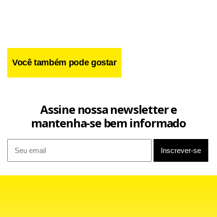
2ª fase
Categoria 1 – R$ 50
Categoria 2 – R$ 25
Você também pode gostar
Semifinais
Categoria 1 – R$ 60
Categoria 2 – R$ 30
Assine nossa newsletter e
mantenha-se bem informado
Final
Categoria 1 – R$ 80
Categoria 2 – R$ 40
Primeira fase de vendas: a partir de 17 de setembro