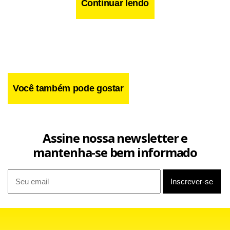
Continuar lendo
Você também pode gostar
Assine nossa newsletter e
mantenha-se bem informado
“De vez em quando é bom ter uns percalços pela frente.
Esse resultado deu uma mexida com a gente, vamos com
mais força”, admite o bicampeão olímpico e octa mundial da
classe Laser, que deve ter novidades pela frente em relação