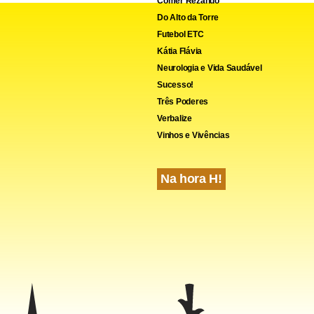
Comer Rezando
Do Alto da Torre
Futebol ETC
Kátia Flávia
Neurologia e Vida Saudável
Sucesso!
Três Poderes
Verbalize
Vinhos e Vivências
Na hora H!