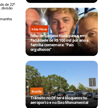
ndo de 22º
 divisão
Samantha
Kátia Flávia
Filho de Luciano Huck passa em
faculdade de R$ 100 mil por ano e
família comemora: “Pais
orgulhosos”
Brasília
Trânsito no DF terá bloqueios no
aeroporto e no Eixo Monumental