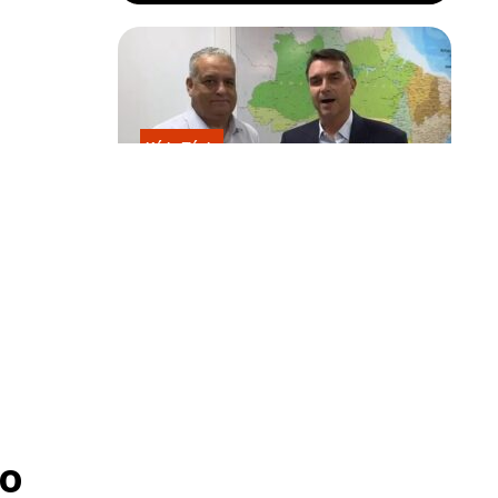
Kátia Flávia
Escolhido por Flávio para vice é
acusado de estuprar e engravidar
criança de 13 anos
o