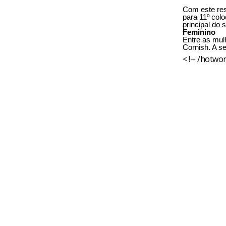
Com este res
para 11º col
principal do 
Feminino
Entre as mul
Cornish. A s
< !-- /hotwor