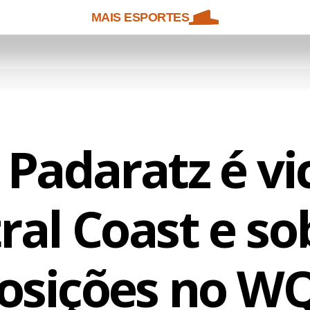
MAIS ESPORTES
 Padaratz é vi
ral Coast e so
osições no W