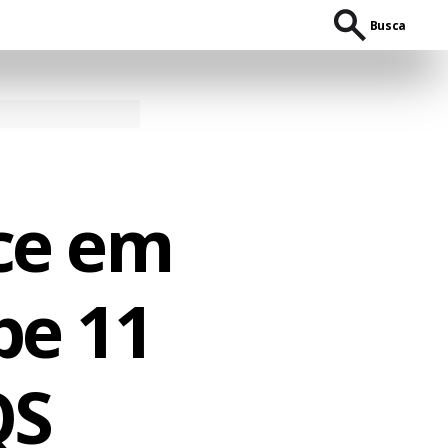
Busca
ce em
be 11
QS