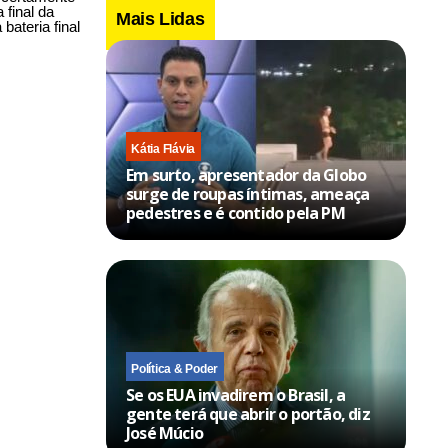
 final da
Mais Lidas
bateria final
Kátia Flávia
Em surto, apresentador da Globo
surge de roupas íntimas, ameaça
pedestres e é contido pela PM
Política & Poder
Se os EUA invadirem o Brasil, a
gente terá que abrir o portão, diz
José Múcio