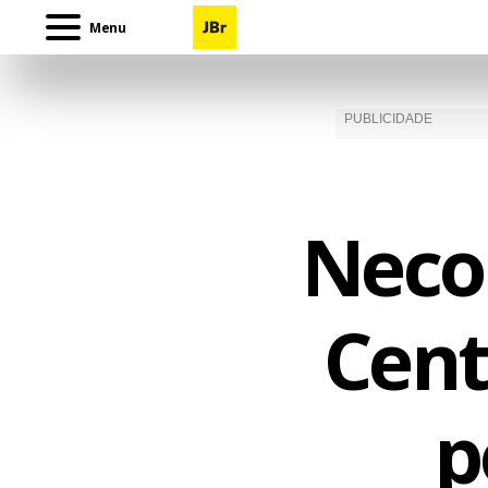
Menu
Neco
Cent
p