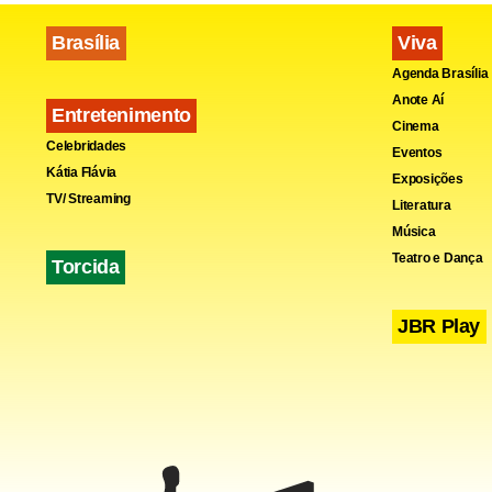
Brasília
Viva
Agenda Brasília
Anote Aí
Entretenimento
Cinema
Celebridades
Eventos
Kátia Flávia
Exposições
TV/ Streaming
Literatura
Música
Teatro e Dança
Torcida
JBR Play