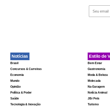
Notícias
Estilo de 
Brasil
Bem Estar
Concursos & Carreiras
Gastronomia
Economia
Moda & Beleza
Mundo
Molecada
Opinião
Na Garagem
Política & Poder
Notícia Animal
Saúde
JBr Pets
Tecnologia & Inovação
Turismo