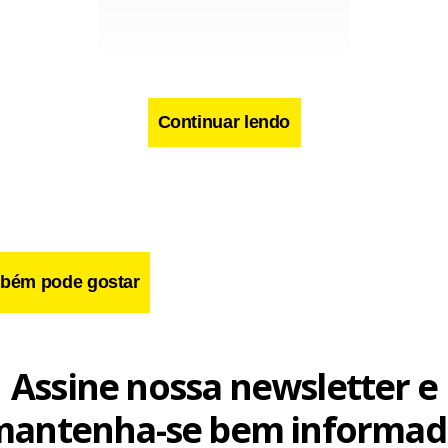
cebook
WhatsApp
LinkedIn
Twitter
X
Telegram
Share
Continuar lendo
bém pode gostar
Assine nossa newsletter e
mantenha-se bem informad