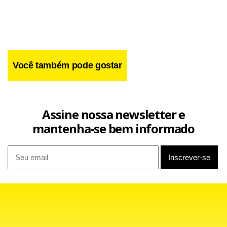
Você também pode gostar
Assine nossa newsletter e
mantenha-se bem informado
Entre os destaques internacionais estão nomes de peso,
como as alemãs Britta Kamrau e Angela Maurer, primeira e
segunda colocadas no ranking internacional,
respectivamente. Entre os homens, o búlgaro Petar
Stoychev, o egípcio Mohamed Elzanaty e o francês
Stephane Gómez, primeiro, segundo e terceiro colocados,