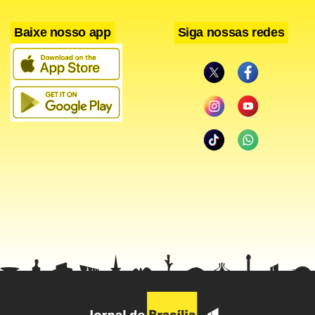
respectivamente, do atual ranking masculino da FINA.
Baixe nosso app
Siga nossas redes
No sábado, haverá uma prova de 5 km, válida pelo
Campeonato Brasileiro de Maratonas Aquáticas, liderado
por Luiz Lima. Essa será a décima etapa do circuito
nacional, que terá um total de 14 etapas, com
encerramento no dia 12 de novembro.
< !-- /hotwords -- >