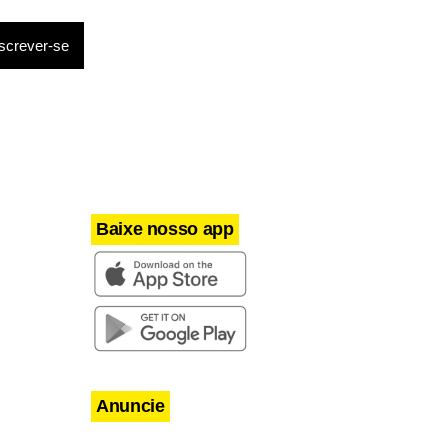
apresentação
peãs do
a jogarão
Baixe nosso app
Anuncie