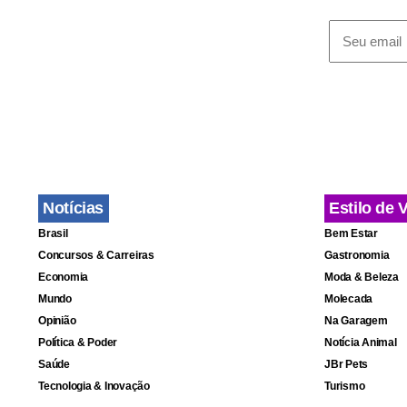
de 15 mil at
A ausência d
de uma das 
Circuito Mun
por São Cae
Notícias
Estilo de 
Brasil
Bem Estar
Concursos & Carreiras
Gastronomia
Economia
Moda & Beleza
Mundo
Molecada
Opinião
Na Garagem
Política & Poder
Notícia Animal
Saúde
JBr Pets
Tecnologia & Inovação
Turismo