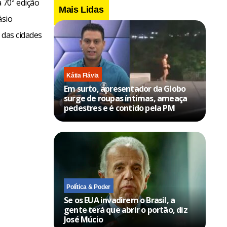
 70ª edição
Mais Lidas
ásio
 das cidades
Kátia Flávia
Em surto, apresentador da Globo
surge de roupas íntimas, ameaça
pedestres e é contido pela PM
Política & Poder
Se os EUA invadirem o Brasil, a
gente terá que abrir o portão, diz
José Múcio