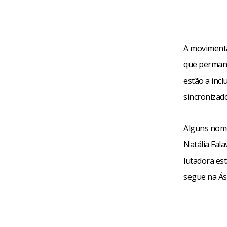
A movimenta
que permane
estão a inc
sincronizad
Alguns nome
Natália Fal
lutadora est
segue na Ás