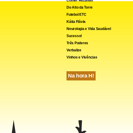
Comer Rezando
Do Alto da Torre
Futebol ETC
Kátia Flávia
Neurologia e Vida Saudável
Sucesso!
Três Poderes
cebook
WhatsApp
LinkedIn
Twitter
X
Telegram
Share
Verbalize
Vinhos e Vivências
Na hora H!