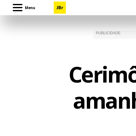
Menu
Cerimô
amanh