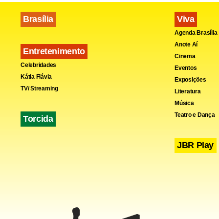
Brasília
Viva
Agenda Brasília
Anote Aí
Entretenimento
Cinema
Celebridades
Eventos
Kátia Flávia
Exposições
Fa
TV/ Streaming
Literatura
Música
Teatro e Dança
Torcida
JBR Play