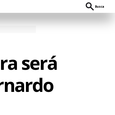
Busca
ra será
rnardo