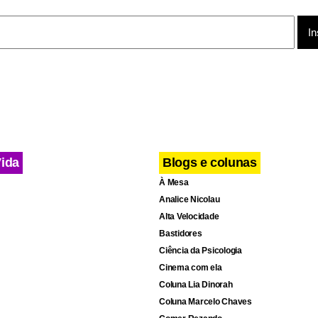
letas participantes nesta terça.
e praia não vai impedir a cidade do ABC paulista de conferir a 
duplas femininas mais importantes no vôlei de praia atual. Cam
dial de 2005 e líderes do ranking internacional, Juliana e Lariss
tano.
Vida
Blogs e colunas
À Mesa
Analice Nicolau
Alta Velocidade
Bastidores
Ciência da Psicologia
Cinema com ela
Coluna Lia Dinorah
Coluna Marcelo Chaves