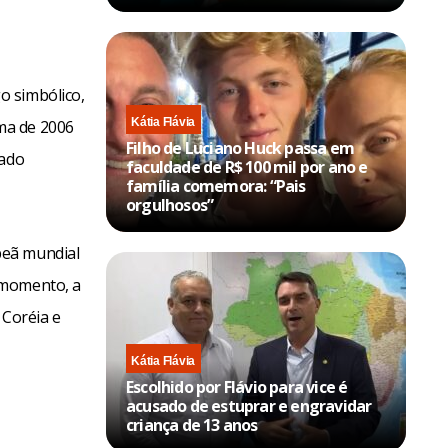
o simbólico,
Kátia Flávia
ma de 2006
Filho de Luciano Huck passa em
nado
faculdade de R$ 100 mil por ano e
família comemora: “Pais
orgulhosos”
peã mundial
 momento, a
 Coréia e
Kátia Flávia
Escolhido por Flávio para vice é
acusado de estuprar e engravidar
criança de 13 anos