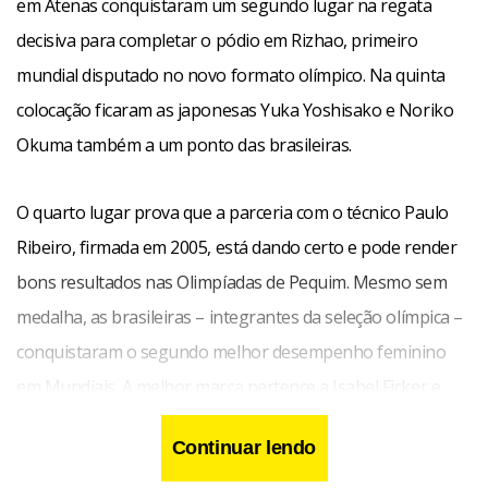
em Atenas conquistaram um segundo lugar na regata
decisiva para completar o pódio em Rizhao, primeiro
mundial disputado no novo formato olímpico. Na quinta
colocação ficaram as japonesas Yuka Yoshisako e Noriko
Okuma também a um ponto das brasileiras.
O quarto lugar prova que a parceria com o técnico Paulo
Ribeiro, firmada em 2005, está dando certo e pode render
bons resultados nas Olimpíadas de Pequim. Mesmo sem
medalha, as brasileiras – integrantes da seleção olímpica –
conquistaram o segundo melhor desempenho feminino
em Mundiais. A melhor marca pertence a Isabel Ficker e
Laura Zanni, com o ouro no Mundial de 420, em 2003.
Continuar lendo