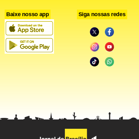
(71 a 74) que as japonesas japonesas Ai Kondo e Naolo
Baixe nosso app
Siga nossas redes
Kamata e conquistaram o bicampeonato mundial.
As outras brasileiras na competição não tiveram o que
comemorar. Isabel Ficker e Laura Zanni terminaram na 29ª
colocação, enquanto Roberta Borges e Andrea Borges
finalizaram em 51º lugar.
A versão masculina, a vitória ficou com os britânicos Nic
Asher e Elliot Willis com 64 pontos perdidos, contra 71 dos
australianos Nathan Wilmot e Malcolm Page. A medalha de
bronze ficou com os israelenses Gideon Kliger e Udi Gal.
Nenhum brasileiro disputou o Mundial masculino.